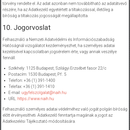
törvény rendelte el. Az adat azonban nem továbbítható az adatátvevő
részére, ha az Adatkezelő egyetértett a tiltakozással, illetőleg a
bíróság a tiltakozás jogosságát megállapította.
10. Jogorvoslat
Felhasználó a Nemzeti Adatvédelmi és Információszabadság
Hatóságnál vizsgálatot kezdeményezhet, ha személyes adatai
kezelésével kapcsolatban jogsérelem érte, vagy annak veszélye
fennáll.
Székhely: 1125 Budapest, Szilágyi Erzsébet fasor 22/c
Postacím: 1530 Budapest, Pf.: 5
Telefon: +36 (1) 391-1400
Telefax: +36 (1) 391-1410
E-mail:
ugyfelszolgalat@naih.hu
URL:
https://www.naih.hu
Felhasználó személyes adatai védelméhez való jogát polgári bíróság
előtt érvényesítheti. Adatkezelő fenntartja magának a jogot az
Adatkezelési Tájékoztató módosítására.