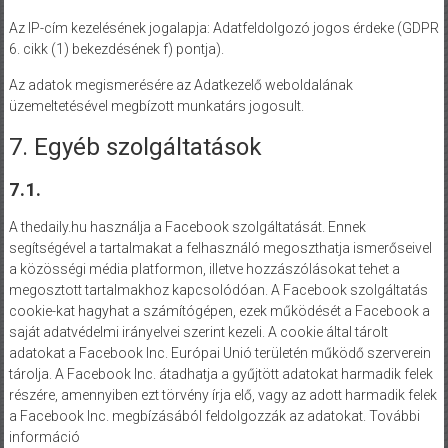
Az IP-cím kezelésének jogalapja: Adatfeldolgozó jogos érdeke (GDPR
6. cikk (1) bekezdésének f) pontja).
Az adatok megismerésére az Adatkezelő weboldalának
üzemeltetésével megbízott munkatárs jogosult.
7. Egyéb szolgáltatások
7.1.
A thedaily.hu használja a Facebook szolgáltatását. Ennek
segítségével a tartalmakat a felhasználó megoszthatja ismerőseivel
a közösségi média platformon, illetve hozzászólásokat tehet a
megosztott tartalmakhoz kapcsolódóan. A Facebook szolgáltatás
cookie-kat hagyhat a számítógépen, ezek működését a Facebook a
saját adatvédelmi irányelvei szerint kezeli. A cookie által tárolt
adatokat a Facebook Inc. Európai Unió területén működő szerverein
tárolja. A Facebook Inc. átadhatja a gyűjtött adatokat harmadik felek
részére, amennyiben ezt törvény írja elő, vagy az adott harmadik felek
a Facebook Inc. megbízásából feldolgozzák az adatokat. További
információ