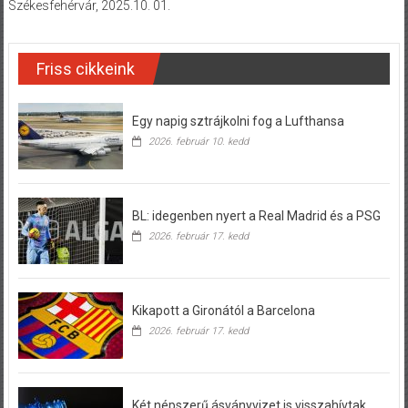
Székesfehérvár, 2025.10. 01.
Friss cikkeink
Egy napig sztrájkolni fog a Lufthansa
2026. február 10. kedd
BL: idegenben nyert a Real Madrid és a PSG
2026. február 17. kedd
Kikapott a Gironától a Barcelona
2026. február 17. kedd
Két népszerű ásványvizet is visszahívtak