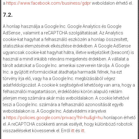
a
https://www.facebook.com/business/gdpr
weboldalon érhető el.
7.2.
A honlap használja a Google Inc. Google Analytics és Google
AdSense , valamint a reCAPTCHA szolgáltatásait. Az Analytics
cookie-kat hagyhat a felhasználó eszközén a honlap összesített,
statisztikai elemzésének elkészítése érdekében. A Google AdSense
ugyancsak cookie-kat hagyhat hátra, illetve webjelzőket (beacont) is
használ a minél inkább releváns megjelenés érdekben. A vállalat a
tárolt adatokat a Google Inc. amerikai szerverein tárolja. A Google
Inc. a gyűjtött információkat átadhatja harmadik félnek, ha ezt
törvény írja elő, vagy ha a Google Inc. megbízásából végez
adatfeldolgozást. A cookie-k segítségével lehetőség van arra, hogy a
felhasználói magatartáson, érdeklődési körön alapuló reklám
jelenjen meg számára akár más weboldalakon. A cookie lehetővé
teszi a Google Inc. számára a felhasználó azonosítását egyéb
weboldalakon is. A Google Inc. Adatvédelmi irányelvei
a
https://policies.google.com/privacy?hl=hu&gl=hu
honlapon érhető
el. A reCAPTCHA csökkenti annak esélyét, hogy különböző robotok
visszaéléseket kövessenek el. Erről
itt
és
itt
.