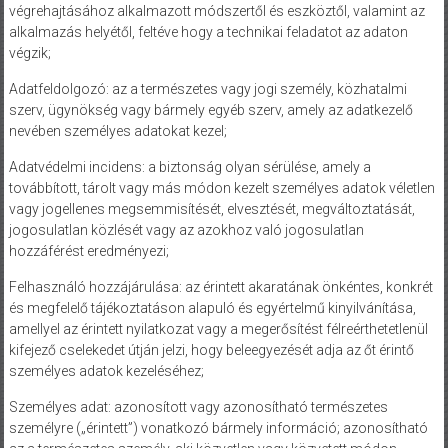
végrehajtásához alkalmazott módszertől és eszköztől, valamint az
alkalmazás helyétől, feltéve hogy a technikai feladatot az adaton
végzik;
Adatfeldolgozó: az a természetes vagy jogi személy, közhatalmi
szerv, ügynökség vagy bármely egyéb szerv, amely az adatkezelő
nevében személyes adatokat kezel;
Adatvédelmi incidens: a biztonság olyan sérülése, amely a
továbbított, tárolt vagy más módon kezelt személyes adatok véletlen
vagy jogellenes megsemmisítését, elvesztését, megváltoztatását,
jogosulatlan közlését vagy az azokhoz való jogosulatlan
hozzáférést eredményezi;
Felhasználó hozzájárulása: az érintett akaratának önkéntes, konkrét
és megfelelő tájékoztatáson alapuló és egyértelmű kinyilvánítása,
amellyel az érintett nyilatkozat vagy a megerősítést félreérthetetlenül
kifejező cselekedet útján jelzi, hogy beleegyezését adja az őt érintő
személyes adatok kezeléséhez;
Személyes adat: azonosított vagy azonosítható természetes
személyre („érintett”) vonatkozó bármely információ; azonosítható