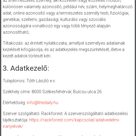
az a természetes személy, aki közvetlen vagy közvetett módon,
különösen valamely azonosító, például név, szám, helymeghatározó
adat, online azonosító vagy a természetes személy testi, fiziológiai,
genetikai, szellemi, gazdasági, kulturális vagy szociális
azonosságára vonatkozó egy vagy több tényező alapján
azonosítható;
Tiltakozás: az érintett nyilatkozata, amellyel személyes adatainak
kezelését kifogásolja, és az adatkezelés megszüntetését, illetve a
kezelt adatok törlését kéri.
3. Adatkezelő:
Tulajdonos: Tóth László e.v.
Székhely címe: 8000 Székesfehérvár, Bulcsu utca 26.
Elérhetőség:
info@thedaily.hu
Szerver szolgáltató: Rackforest. A szerverszolgáltató adatkezelési
tájékoztatója:
https://rackforest.com/kapcsolat/adatvedelmi-
iranyelvek/