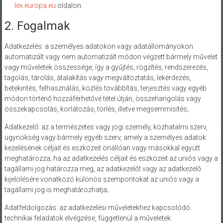
lex.europa.eu
oldalon.
2. Fogalmak
Adatkezelés: a személyes adatokon vagy adatállományokon
automatizált vagy nem automatizált módon végzett bármely művelet
vagy műveletek összessége, így a gyűjtés, rögzítés, rendszerezés,
tagolás, tárolás, átalakítás vagy megváltoztatás, lekérdezés,
betekintés, felhasználás, közlés továbbítás, terjesztés vagy egyéb
módon történő hozzáférhetővé tétel útján, összehangolás vagy
összekapcsolás, korlátozás, törlés, illetve megsemmisítés;
Adatkezelő: az a természetes vagy jogi személy, közhatalmi szerv,
ügynökség vagy bármely egyéb szerv, amely a személyes adatok
kezelésének céljait és eszközeit önállóan vagy másokkal együtt
meghatározza; ha az adatkezelés céljait és eszközeit az uniós vagy a
tagállami jog határozza meg, az adatkezelőt vagy az adatkezelő
kijelölésére vonatkozó különös szempontokat az uniós vagy a
tagállami jog is meghatározhatja;
Adatfeldolgozás: az adatkezelési műveletekhez kapcsolódó
technikai feladatok elvégzése, függetlenül a műveletek