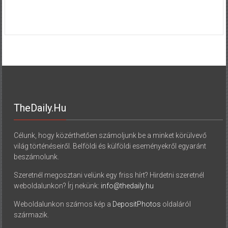
TheDaily.hu
Célunk, hogy közérthetően számoljunk be a minket körülvevő
világ történéseiről. Belföldi és külföldi eseményekről egyaránt
beszámolunk.
Szeretnél megosztani velünk egy friss hírt? Hirdetni szeretnél
weboldalunkon? Írj nekünk:
info@thedaily.hu
Weboldalunkon számos kép a
DepositPhotos
oldaláról
származik.