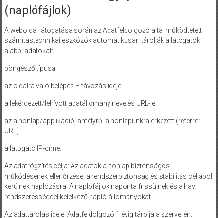
(naplófájlok)
A weboldal látogatása során az Adatfeldolgozó által működtetett
számítástechnikai eszközök automatikusan tárolják a látogatók
alábbi adatokat:
böngésző típusa
az oldalra való belépés – távozás ideje
a lekérdezett/lehívott adatállomány neve és URL-je
az a honlap/applikáció, amelyről a honlapunkra érkezett (referrer
URL)
a látogató IP-címe.
Az adatrögzítés célja: Az adatok a honlap biztonságos
működésének ellenőrzése, a rendszerbiztonság és stabilitás céljából
kerülnek naplózásra. A naplófájlok naponta frissülnek és a havi
rendszerességgel keletkező napló-állományokat.
Az adattárolás ideje: Adatfeldolgozó 1 évig tárolja a szerverén.