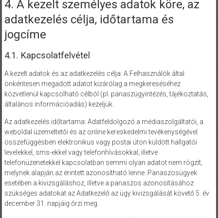
4. A kezelt személyes adatok köre, az
adatkezelés célja, időtartama és
jogcíme
4.1. Kapcsolatfelvétel
A kezelt adatok és az adatkezelés célja: A Felhasználók által
önkéntesen megadott adatot kizárólag a megkereséséhez
közvetlenül kapcsolható célból (pl. panaszügyintézés, tájékoztatás,
általános információadás) kezeljük.
Az adatkezelés időtartama: Adatfeldolgozó a médiaszolgáltatói, a
weboldal üzemeltetői és az online kereskedelmi tevékenységével
összefüggésben elektronikus vagy postai úton küldött hallgatói
levelekkel, sms-ekkel vagy telefonhívásokkal, illetve
telefonüzenetekkel kapcsolatban semmi olyan adatot nem rögzít,
melynek alapján az érintett azonosítható lenne. Panaszosügyek
esetében a kivizsgáláshoz, illetve a panaszos azonosításához
szükséges adatokat az Adatkezelő az ügy kivizsgálását követő 5. év
december 31. napjáig őrzi meg.