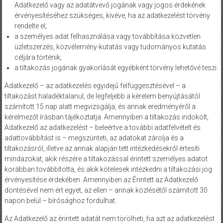
Adatkezelő vagy az adatátvevő jogának vagy jogos érdekének
érvényesítéséhez szükséges, kivéve, ha az adatkezelést törvény
rendelte el;
a személyes adat felhasználása vagy továbbítása közvetlen
üzletszerzés, közvélemény-kutatás vagy tudományos kutatás
céljára történik;
a tiltakozás jogának gyakorlását egyébként törvény lehetővé teszi.
Adatkezelő – az adatkezelés egyidejű felfüggesztésével – a
tiltakozást haladéktalanul, de legfeljebb a kérelem benyújtásától
számított 15 nap alatt megvizsgálja, és annak eredményéről a
kérelmezőt írásban tájékoztatja. Amennyiben a tiltakozás indokolt,
Adatkezelő az adatkezelést – beleértve a további adatfelvételt és
adattovábbítást is – megszünteti, az adatokat zárolja és a
tiltakozásról, illetve az annak alapján tett intézkedésekről értesíti
mindazokat, akik részére a tiltakozással érintett személyes adatot
korábban továbbította, és akik kötelesek intézkedni a tiltakozási jog
érvényesítése érdekében. Amennyiben az Érintett az Adatkezelő
döntésével nem ért egyet, az ellen – annak közlésétől számított 30
napon belül – bírósághoz fordulhat.
Az Adatkezelő az érintett adatát nem törölheti, ha azt az adatkezelést