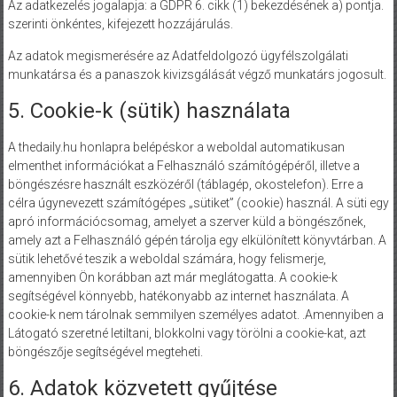
Az adatkezelés jogalapja: a GDPR 6. cikk (1) bekezdésének a) pontja.
szerinti önkéntes, kifejezett hozzájárulás.
Az adatok megismerésére az Adatfeldolgozó ügyfélszolgálati
munkatársa és a panaszok kivizsgálását végző munkatárs jogosult.
5. Cookie-k (sütik) használata
A thedaily.hu honlapra belépéskor a weboldal automatikusan
elmenthet információkat a Felhasználó számítógépéről, illetve a
böngészésre használt eszközéről (táblagép, okostelefon). Erre a
célra úgynevezett számítógépes „sütiket” (cookie) használ. A süti egy
apró információcsomag, amelyet a szerver küld a böngészőnek,
amely azt a Felhasználó gépén tárolja egy elkülönített könyvtárban. A
sütik lehetővé teszik a weboldal számára, hogy felismerje,
amennyiben Ön korábban azt már meglátogatta. A cookie-k
segítségével könnyebb, hatékonyabb az internet használata. A
cookie-k nem tárolnak semmilyen személyes adatot. .Amennyiben a
Látogató szeretné letiltani, blokkolni vagy törölni a cookie-kat, azt
böngészője segítségével megteheti.
6. Adatok közvetett gyűjtése