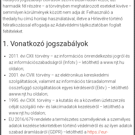
harmadik fél részére – a törvényben meghatározott eseteket kivéve –
semmilyen körülmények között nem adja át. Felhasználó a
thedaily.hu című honlap használatával, illetve a Hírlevélre történő
feliratkozással elfogadja az Adatvédelmi tájékoztatóban foglalt
feltételeket.
1. Vonatkozó jogszabályok
2011. évi CXII. törvény – az információs önrendelkezési jogról és
az információszabadságról (Infotv.) – letölthető a www.njt.hu
oldalon;
2001. évi CVIII. törvény – az elektronikus kereskedelmi
szolgáltatások, valamint az információs társadalommal
összefüggő szolgáltatások egyes kérdéseiről (Ektv.) – letölthető
awww.njt.hu oldalon;
1995. évi CXIX. törvény – a kutatás és a közvetlen üzletszerzés
célját szolgáló név- és lakcímadatok kezeléséről – letölthető a
www.njt.hu oldalon;
EU 2016/679 rendelete a természetes személyeknek a személyes
adatok kezelése tekintetében történő védelméről és az ilyen adatok
szabad áramlásáról (GDPR) –letölthető a
https://eur-