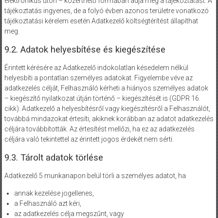
elektronikus úton – közérthető formában adja meg a tájékoztatást. A
tájékoztatás ingyenes, de a folyó évben azonos területre vonatkozó
tájékoztatási kérelem esetén Adatkezelő költségtérítést állapíthat
meg.
9.2. Adatok helyesbítése és kiegészítése
Érintett kérésére az Adatkezelő indokolatlan késedelem nélkül
helyesbíti a pontatlan személyes adatokat. Figyelembe véve az
adatkezelés célját, Felhasználó kérheti a hiányos személyes adatok
– kiegészítő nyilatkozat útján történő – kiegészítését is (GDPR 16.
cikk). Adatkezelő a helyesbítésről vagy kiegészítésről a Felhasználót,
továbbá mindazokat értesíti, akiknek korábban az adatot adatkezelés
céljára továbbították. Az értesítést mellőzi, ha ez az adatkezelés
céljára való tekintettel az érintett jogos érdekét nem sérti.
9.3. Tárolt adatok törlése
Adatkezelő 5 munkanapon belül törli a személyes adatot, ha
annak kezelése jogellenes,
a Felhasználó azt kéri,
az adatkezelés célja megszűnt, vagy