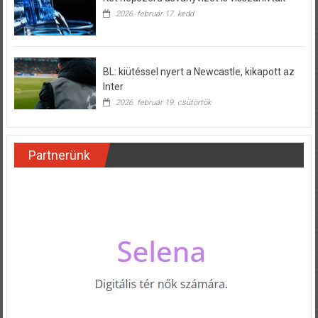
2026. február 17. kedd
BL: kiütéssel nyert a Newcastle, kikapott az
Inter
2026. február 19. csütörtök
Partnerünk