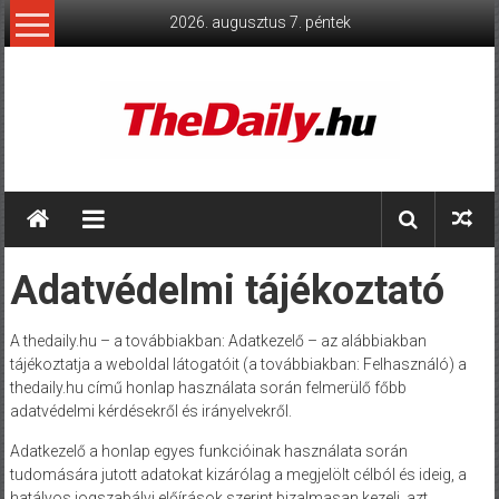
Skip
2026. augusztus 7. péntek
to
content
TheDaily.hu
A
jelen
Adatvédelmi tájékoztató
eseményei,
érthetően.
A thedaily.hu – a továbbiakban: Adatkezelő – az alábbiakban
tájékoztatja a weboldal látogatóit (a továbbiakban: Felhasználó) a
thedaily.hu című honlap használata során felmerülő főbb
adatvédelmi kérdésekről és irányelvekről.
Adatkezelő a honlap egyes funkcióinak használata során
tudomására jutott adatokat kizárólag a megjelölt célból és ideig, a
hatályos jogszabályi előírások szerint bizalmasan kezeli, azt