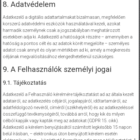
8. Adatvédelem
Adatkezelő a digitális adattartalmakat bizalmasan, megfelelően
korszerű adatvédelmi eszközök használatával kezeli, azokat
harmadik személynek csak a jogszabályban meghatározott
esetekben adja ki. Adatkezelő a hatóságok részére – amennyiben a
hatóság a pontos célt és az adatok körét megjelölte – személyes
adatot csak annyit és olyan mértékben ad ki, amely a megkeresés
céljának megvalósításához elengedhetetlenül szükséges.
9. A Felhasználók személyi jogai
9.1. Tájékoztatás
Adatkezelő a Felhasználó kérelmére tájékoztatást ad az általa kezelt
adatairól, az adatkezelés céljáról, jogalapjáról, időtartamáról, az
adatfeldolgozó nevéről, címéről (székhelyéről) és az adatkezeléssel
összefüggő tevékenységéről, továbbá arról, hogy kik és milyen
célból kapják vagy kapták meg az adatokat (GDPR 15. cikk).
Adatkezelő a kérelem benyújtásától számított legkésőbb 15 napon
belül írásban, – elektronikus úton benyújtott kérelem esetén