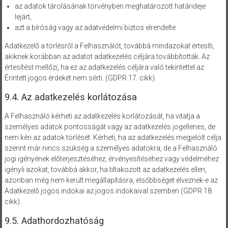
az adatok tárolásának törvényben meghatározott határideje
lejárt,
azt a bíróság vagy az adatvédelmi biztos elrendelte
Adatkezelő a törlésről a Felhasználót, továbbá mindazokat értesíti,
akiknek korábban az adatot adatkezelés céljára továbbították. Az
értesítést mellőzi, ha ez az adatkezelés céljára való tekintettel az
Érintett jogos érdekét nem sérti. (GDPR 17. cikk).
9.4. Az adatkezelés korlátozása
A Felhasználó kérheti az adatkezelés korlátozását, ha vitatja a
személyes adatok pontosságát vagy az adatkezelés jogellenes, de
nem kéri az adatok törlését. Kérheti, ha az adatkezelés megjelölt célja
szerint már nincs szükség a személyes adatokra, de a Felhasználó
jogi igényének előterjesztéséhez, érvényesítéséhez vagy védelméhez
igényli azokat, továbbá akkor, ha tiltakozott az adatkezelés ellen,
azonban még nem került megállapításra, elsőbbséget élveznek-e az
Adatkezelő jogos indokai az jogos indokaival szemben (GDPR 18.
cikk).
9.5. Adathordozhatóság