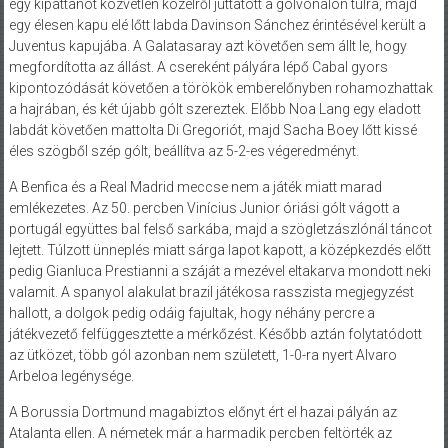
egy kipattanót közvetlen közelről juttatott a gólvonalon túlra, majd
egy élesen kapu elé lőtt labda Davinson Sánchez érintésével került a
Juventus kapujába. A Galatasaray azt követően sem állt le, hogy
megfordította az állást. A csereként pályára lépő Cabal gyors
kipontozódását követően a törökök emberelőnyben rohamozhattak
a hajrában, és két újabb gólt szereztek. Előbb Noa Lang egy eladott
labdát követően mattolta Di Gregoriót, majd Sacha Boey lőtt kissé
éles szögből szép gólt, beállítva az 5-2-es végeredményt.
A Benfica és a Real Madrid meccse nem a játék miatt marad
emlékezetes. Az 50. percben Vinícius Junior óriási gólt vágott a
portugál együttes bal felső sarkába, majd a szögletzászlónál táncot
lejtett. Túlzott ünneplés miatt sárga lapot kapott, a középkezdés előtt
pedig Gianluca Prestianni a száját a mezével eltakarva mondott neki
valamit. A spanyol alakulat brazil játékosa rasszista megjegyzést
hallott, a dolgok pedig odáig fajultak, hogy néhány percre a
játékvezető felfüggesztette a mérkőzést. Később aztán folytatódott
az ütközet, több gól azonban nem született, 1-0-ra nyert Alvaro
Arbeloa legénysége.
A Borussia Dortmund magabiztos előnyt ért el hazai pályán az
Atalanta ellen. A németek már a harmadik percben feltörték az