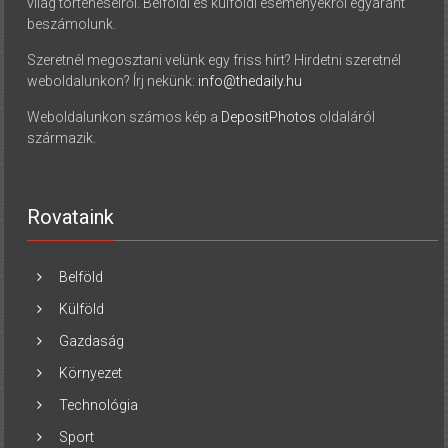
világ történéseiről. Belföldi és külföldi eseményekről egyaránt
beszámolunk.
Szeretnél megosztani velünk egy friss hírt? Hirdetni szeretnél
weboldalunkon? Írj nekünk:
info@thedaily.hu
Weboldalunkon számos kép a
DepositPhotos
oldaláról
származik.
Rovataink
Belföld
Külföld
Gazdaság
Környezet
Technológia
Sport