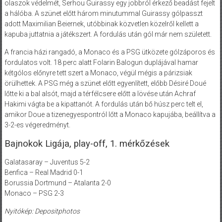
olaszok védelmét, Serhou Guirassy egy jobbról érkező beadást fejelt
a hálóba. A szünet előtt három minutummal Guirassy gólpasszt
adott Maximilian Beiernek, utóbbinak közvetlen közelről kellett a
kapuba juttatnia a játékszert. A fordulás után gól már nem született.
A francia házi rangadó, a Monaco és a PSG ütközete gólzáporos és
fordulatos volt. 18 perc alatt Folarin Balogun duplájával hamar
kétgólos előnyre tett szert a Monaco, végül mégis a párizsiak
örülhettek. A PSG még a szünet előtt egyenlített, előbb Désiré Doué
lőtte ki a bal alsót, majd a térfélcsere előtt a lövése után Achraf
Hakimi vágta be a kipattanót. A fordulás után bő húsz perc telt el,
amikor Doue a tizenegyespontról lőtt a Monaco kapujába, beállítva a
3-2-es végeredményt.
Bajnokok Ligája, play-off, 1. mérkőzések
Galatasaray – Juventus 5-2
Benfica – Real Madrid 0-1
Borussia Dortmund – Atalanta 2-0
Monaco – PSG 2-3
Nyitókép: Depositphotos