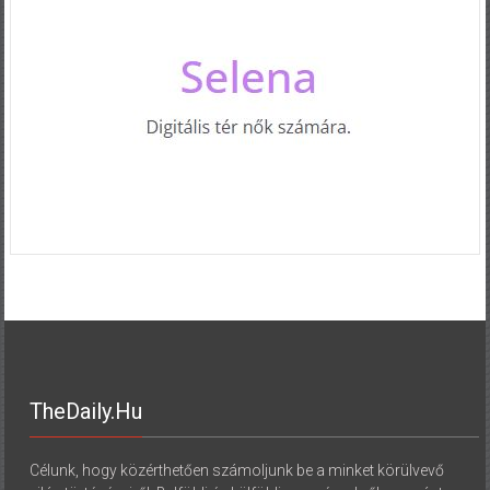
TheDaily.hu
Célunk, hogy közérthetően számoljunk be a minket körülvevő