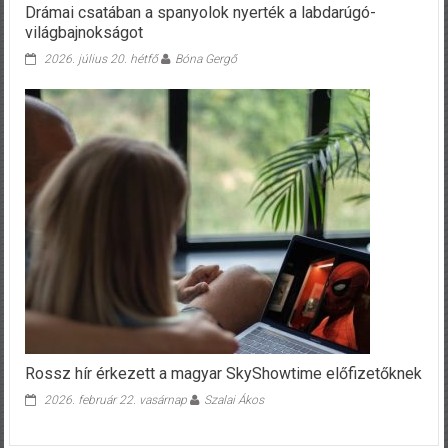
Drámai csatában a spanyolok nyerték a labdarúgó-
világbajnokságot
2026. július 20. hétfő
Bóna Gergő
Rossz hír érkezett a magyar SkyShowtime előfizetőknek
2026. február 22. vasárnap
Szalai Ákos