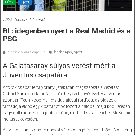
Hírek
Sport
2026. február 17. kedd
BL: idegenben nyert a Real Madrid és a
PSG
Szerző: Bóna Gergő
labdarúgás
,
sport
A Galatasaray súlyos verést mért a
Juventus csapatára.
A török csapat fertályórányi játék után megszerezte a vezetést
Gabriel Sara jobb kapufa mellé elhelyezett lövésével. A Juventus
azonban Teun Koopmeiners duplájával fordított, az olaszok
támadója előbb egy kipattanót pofozott a hálóba, majd bődületesen
nagy gólt ragasztott a jobb felsőbe, miután tisztán lépett ki McKennie
indítását követően.
A szünet után azonban nagyot változott a játék képe. Előbb Noa Lang