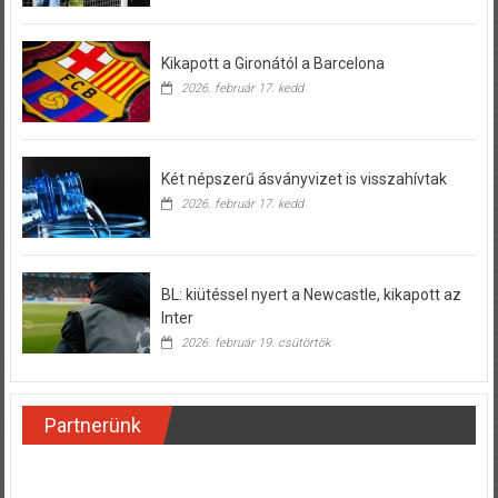
Kikapott a Gironától a Barcelona
2026. február 17. kedd
Két népszerű ásványvizet is visszahívtak
2026. február 17. kedd
BL: kiütéssel nyert a Newcastle, kikapott az
Inter
2026. február 19. csütörtök
Partnerünk