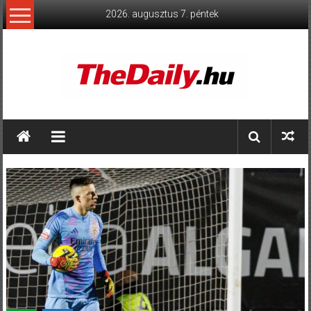
Skip
2026. augusztus 7. péntek
to
content
TheDaily.hu
A
jelen
eseményei,
érthetően.