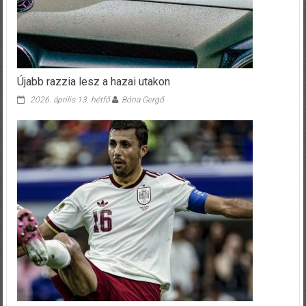
Újabb razzia lesz a hazai utakon
2026. április 13. hétfő
Bóna Gergő