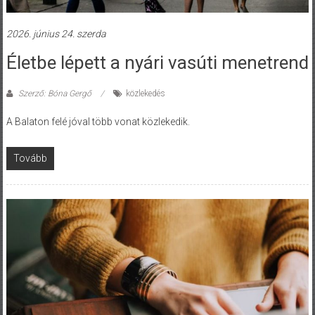
2026. június 24. szerda
Életbe lépett a nyári vasúti menetrend
Szerző: Bóna Gergő
közlekedés
A Balaton felé jóval több vonat közlekedik.
Tovább