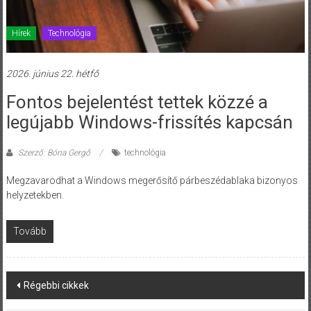
Hírek
Technológia
2026. június 22. hétfő
Fontos bejelentést tettek közzé a
legújabb Windows-frissítés kapcsán
Szerző: Bóna Gergő
technológia
Megzavarodhat a Windows megerősítő párbeszédablaka bizonyos
helyzetekben.
Tovább
Posts
Régebbi cikkek
navigation