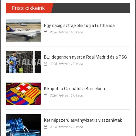
Friss cikkeink
Egy napig sztrájkolni fog a Lufthansa
2026. február 10. kedd
BL: idegenben nyert a Real Madrid és a PSG
2026. február 17. kedd
Kikapott a Gironától a Barcelona
2026. február 17. kedd
Két népszerű ásványvizet is visszahívtak
2026. február 17. kedd