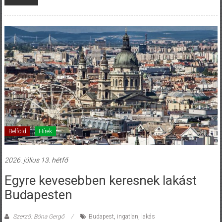
Belföld
Hírek
2026. július 13. hétfő
Egyre kevesebben keresnek lakást
Budapesten
Szerző: Bóna Gergő
Budapest
,
ingatlan
,
lakás