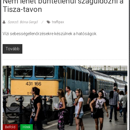
Nem lehet büntetlenül száguldozni a
Tisza-tavon
Szerző: Bóna Gergő
traffipax
Vízi sebességellenőrzésekre készülnek a hatóságok.
Tovább
Belföld
Hírek