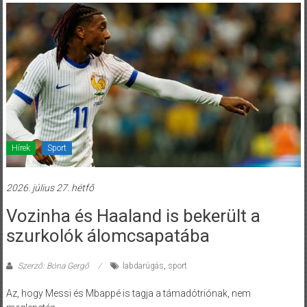
Hírek
Sport
2026. július 27. hétfő
Vozinha és Haaland is bekerült a
szurkolók álomcsapatába
Szerző: Bóna Gergő
labdarúgás
,
sport
Az, hogy Messi és Mbappé is tagja a támadótriónak, nem