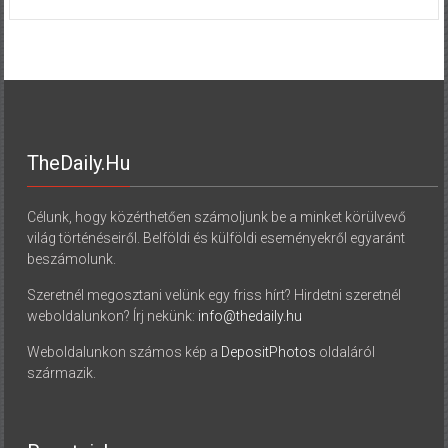
TheDaily.hu
Célunk, hogy közérthetően számoljunk be a minket körülvevő
világ történéseiről. Belföldi és külföldi eseményekről egyaránt
beszámolunk.
Szeretnél megosztani velünk egy friss hírt? Hirdetni szeretnél
weboldalunkon? Írj nekünk:
info@thedaily.hu
Weboldalunkon számos kép a
DepositPhotos
oldaláról
származik.