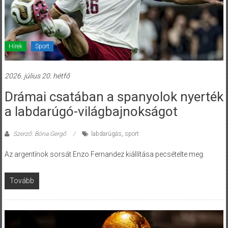
Hírek
Sport
2026. július 20. hétfő
Drámai csatában a spanyolok nyerték
a labdarúgó-világbajnokságot
Szerző: Bóna Gergő
labdarúgás
,
sport
Az argentínok sorsát Enzo Fernandez kiállítása pecsételte meg.
Tovább