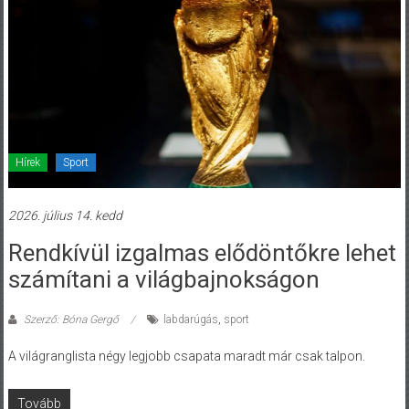
Hírek
Sport
2026. július 14. kedd
Rendkívül izgalmas elődöntőkre lehet
számítani a világbajnokságon
Szerző: Bóna Gergő
labdarúgás
,
sport
A világranglista négy legjobb csapata maradt már csak talpon.
Tovább