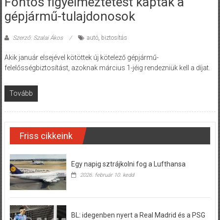
Fontos figyelmeztetést kaptak a
gépjármű-tulajdonosok
Szerző: Szalai Ákos
autó
,
biztosítás
Akik január elsejével kötöttek új kötelező gépjármű-
felelősségbiztosítást, azoknak március 1-jéig rendezniük kell a díjat.
Tovább
Friss cikkeink
Egy napig sztrájkolni fog a Lufthansa
2026. február 10. kedd
BL: idegenben nyert a Real Madrid és a PSG