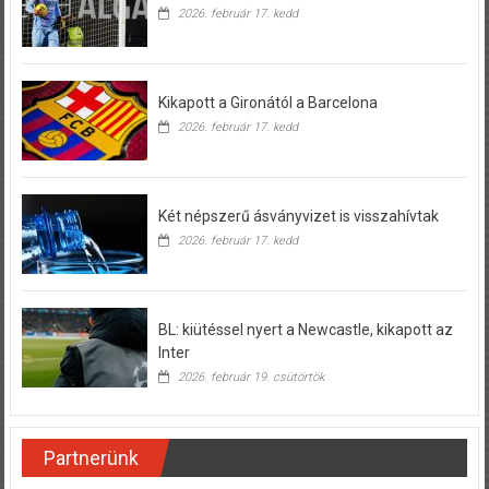
2026. február 17. kedd
Kikapott a Gironától a Barcelona
2026. február 17. kedd
Két népszerű ásványvizet is visszahívtak
2026. február 17. kedd
BL: kiütéssel nyert a Newcastle, kikapott az
Inter
2026. február 19. csütörtök
Partnerünk