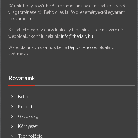
Célunk, hogy közérthetően számoljunk be a minket körülvevő
világ történéseiről. Belföldi és külföldi eseményekről egyaránt
beszámolunk.
Szeretnél megosztani velünk egy friss hírt? Hirdetni szeretnél
weboldalunkon? Írj nekünk:
info@thedaily.hu
Weboldalunkon számos kép a
DepositPhotos
oldaláról
származik.
Rovataink
Belföld
Külföld
Gazdaság
Környezet
Technológia