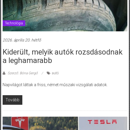
Technológia
2026. április 20. hétfő
Kiderült, melyik autók rozsdásodnak
a leghamarabb
Szerző: Bóna Gergő
autó
Napvilágot láttak a friss, német műszaki vizsgálati adatok.
Tovább