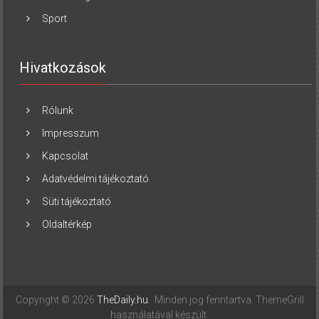
Sport
Hivatkozások
Rólunk
Impresszum
Kapcsolat
Adatvédelmi tájékoztató
Süti tájékoztató
Oldaltérkép
Copyright © 2026
TheDaily.hu
. Minden jog fenntartva.
ThemeGrill
használatával készült.