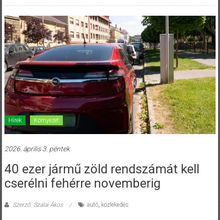
Hírek
Környezet
2026. április 3. péntek
40 ezer jármű zöld rendszámát kell
cserélni fehérre novemberig
Szerző: Szalai Ákos
autó
,
közlekedés