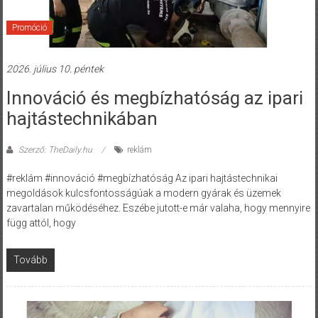
Promóció
2026. július 10. péntek
Innováció és megbízhatóság az ipari
hajtástechnikában
Szerző: TheDaily.hu
reklám
#reklám #innováció #megbízhatóság Az ipari hajtástechnikai
megoldások kulcsfontosságúak a modern gyárak és üzemek
zavartalan működéséhez. Eszébe jutott-e már valaha, hogy mennyire
függ attól, hogy
Tovább