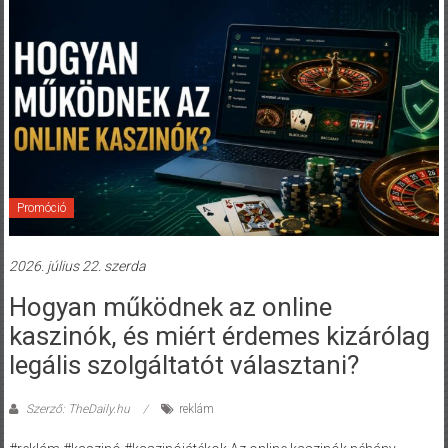
Promóció
2026. július 22. szerda
Hogyan működnek az online
kaszinók, és miért érdemes kizárólag
legális szolgáltatót választani?
Szerző: TheDaily.hu
reklám