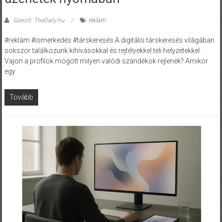
Szerző: TheDaily.hu
reklám
#reklám #ismerkedés #társkeresés A digitális társkeresés világában
sokszor találkozunk kihívásokkal és rejtélyekkel teli helyzetekkel.
Vajon a profilok mögött milyen valódi szándékok rejlenek? Amikor
egy
Tovább