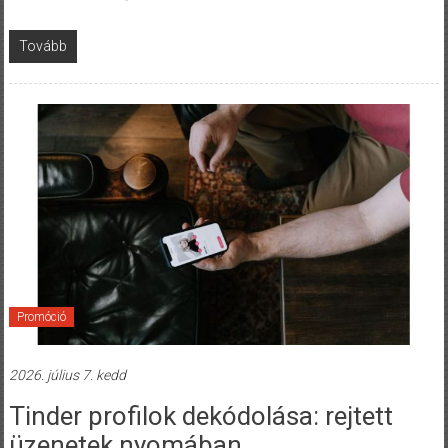
Tovább
Promóció
2026. július 7. kedd
Tinder profilok dekódolása: rejtett
üzenetek nyomában