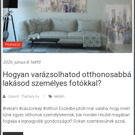
Promóció
2026. június 8. hétfő
Hogyan varázsolhatod otthonosabbá
lakásod személyes fotókkal?
Szerző: TheDaily.hu
reklám
#reklám #vászonkép #otthon Eszedbe jutott már valaha, hogy miért
tűnik egyes otthonok személytelennek, bár minden részlet magában
foglalja a legnagyobb gondosságot? Sokan szembesülnek azzal,