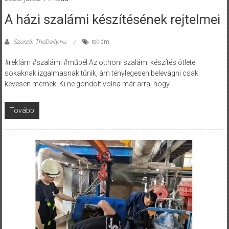
A házi szalámi készítésének rejtelmei
Szerző: TheDaily.hu
reklám
#reklám #szalámi #műbél Az otthoni szalámi készítés ötlete
sokaknak izgalmasnak tűnik, ám ténylegesen belevágni csak
kevesen mernek. Ki ne gondolt volna már arra, hogy
Tovább