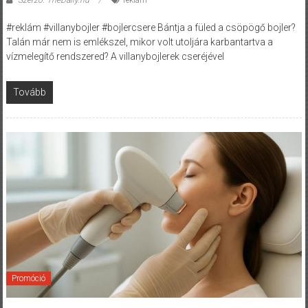
Szerző: TheDaily.hu
reklám
#reklám #villanybojler #bojlercsere Bántja a füled a csöpögő bojler?
Talán már nem is emlékszel, mikor volt utoljára karbantartva a
vízmelegítő rendszered? A villanybojlerek cseréjével
Tovább
Promóció