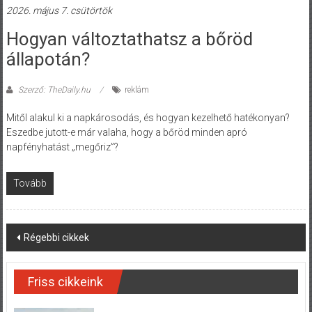
2026. május 7. csütörtök
Hogyan változtathatsz a bőröd
állapotán?
Szerző: TheDaily.hu
reklám
Mitől alakul ki a napkárosodás, és hogyan kezelhető hatékonyan?
Eszedbe jutott-e már valaha, hogy a bőröd minden apró
napfényhatást „megőriz”?
Tovább
Posts
Régebbi cikkek
navigation
Friss cikkeink