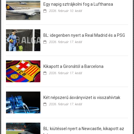
Egy napig sztrájkolni fog a Lufthansa
2026. február 10. kedd
BL: idegenben nyert a Real Madrid és a PSG
2026. február 17. kedd
Kikapott a Gironától a Barcelona
2026. február 17. kedd
Két népszerű ásványvizet is visszahívtak
2026. február 17. kedd
BL: kiütéssel nyert a Newcastle, kikapott az