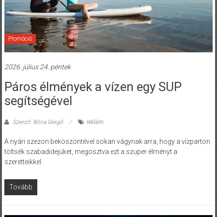
Promóció
2026. július 24. péntek
Páros élmények a vízen egy SUP
segítségével
Szerző: Bóna Gergő
reklám
A nyári szezon beköszöntével sokan vágynak arra, hogy a vízparton
töltsék szabadidejüket, megosztva ezt a szuper élményt a
szeretteikkel.
Tovább