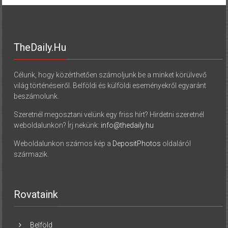
TheDaily.hu
Célunk, hogy közérthetően számoljunk be a minket körülvevő
világ történéseiről. Belföldi és külföldi eseményekről egyaránt
beszámolunk.
Szeretnél megosztani velünk egy friss hírt? Hirdetni szeretnél
weboldalunkon? Írj nekünk:
info@thedaily.hu
Weboldalunkon számos kép a
DepositPhotos
oldaláról
származik.
Rovataink
Belföld