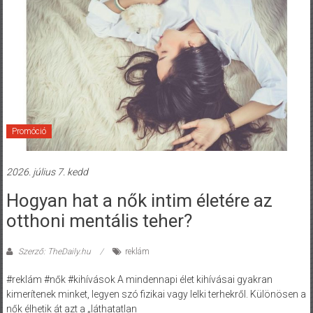
Promóció
2026. július 7. kedd
Hogyan hat a nők intim életére az
otthoni mentális teher?
Szerző: TheDaily.hu
reklám
#reklám #nők #kihívások A mindennapi élet kihívásai gyakran
kimerítenek minket, legyen szó fizikai vagy lelki terhekről. Különösen a
nők élhetik át azt a „láthatatlan