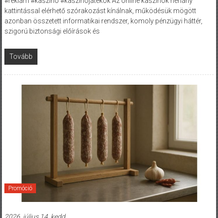
#reklám #kaszinó #kaszinójátékok Az online kaszinók néhány
kattintással elérhető szórakozást kínálnak, működésük mögött
azonban összetett informatikai rendszer, komoly pénzügyi háttér,
szigorú biztonsági előírások és
Tovább
Promóció
2026. július 14. kedd