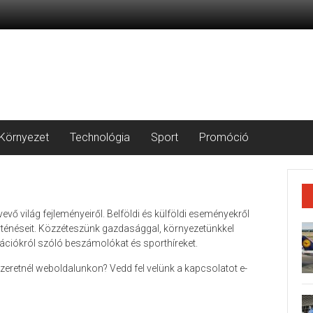
Környezet
Technológia
Sport
Promóció
evő világ fejleményeiről. Belföldi és külföldi eseményekről
ténéseit. Közzéteszünk gazdasággal, környezetünkkel
vációkról szóló beszámolókat és sporthíreket.
 szeretnél weboldalunkon? Vedd fel velünk a kapcsolatot e-