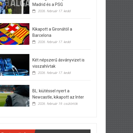
Madrid és a PSG
2026. február 17. kedd
Kikapott a Gironától a
Barcelona
2026. február 17. kedd
Két népszerű ásványvizet is
visszahívtak
2026. február 17. kedd
BL: kiütéssel nyert a
Newcastle, kikapott az Inter
2026. február 19. csütörtök