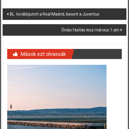
Post
BL: továbbjutott a Real Madrid, kiesett a Juventus
navigation
Óriási fásítás lesz március 1-jén
Mások ezt olvassák