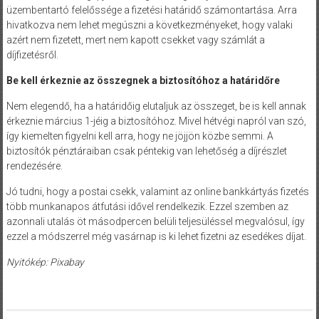
üzembentartó felelőssége a fizetési határidő számontartása. Arra
hivatkozva nem lehet megúszni a következményeket, hogy valaki
azért nem fizetett, mert nem kapott csekket vagy számlát a
díjfizetésről.
Be kell érkeznie az összegnek a biztosítóhoz a határidőre
Nem elegendő, ha a határidőig elutaljuk az összeget, be is kell annak
érkeznie március 1-jéig a biztosítóhoz. Mivel hétvégi napról van szó,
így kiemelten figyelni kell arra, hogy ne jöjjön közbe semmi. A
biztosítók pénztáraiban csak péntekig van lehetőség a díjrészlet
rendezésére.
Jó tudni, hogy a postai csekk, valamint az online bankkártyás fizetés
több munkanapos átfutási idővel rendelkezik. Ezzel szemben az
azonnali utalás öt másodpercen belüli teljesüléssel megvalósul, így
ezzel a módszerrel még vasárnap is ki lehet fizetni az esedékes díjat.
Nyitókép: Pixabay