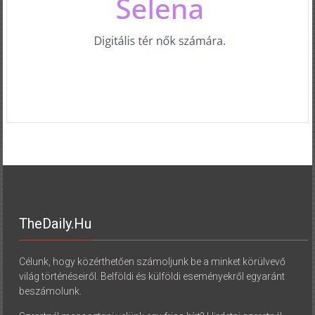
TheDaily.hu
Célunk, hogy közérthetően számoljunk be a minket körülvevő
világ történéseiről. Belföldi és külföldi eseményekről egyaránt
beszámolunk.