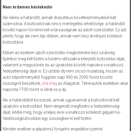
Nem érdemes késlekedni
Aki lekési a határidőt, annak drasztikus következményekkel kell
számolnia. A biztosítónak nincs mérlegelési lehetősége, a határidőt
követő napon törölnie kell a társaságnak az adott szerződést. Ez azt
jelenti, hogy aki nem lép időben, annak nem lesz érvényes kötelező
biztosítása.
Ebben az esetben újbóli szerződés megkötésére lesz szükség.
Ilyenkor meg kell fizetni a türelmi időszakra kiterjedő biztosítási díjat,
valamint a megszűnés és az újrakötés közötti napokra vonatkozó
fedezetlenségi díjat is. Ez utóbbi díj nem olcsó mulatság, hiszen az
autó teljesítményétől függően napi 990 és 2090 forint közötti
összegről beszélünk,
írta meg
az Alapjárat. Teherautók esetében akár
naponta 7700 forint is lehet ez a díj.
Aki a határidőből kicsúszik, annak ugyanannál a biztosítónál kell
újrakötni a biztosítást. Nem elegendő megfizetni a fedezetlenségi
díjat, kitétel még, hogy a teljes évre vonatkozó kötelező gépjármű-
felelősségbiztosítást egy összegben ki kell fizetni.
Minden esetben a gépjármű forgalmi engedélye szerinti