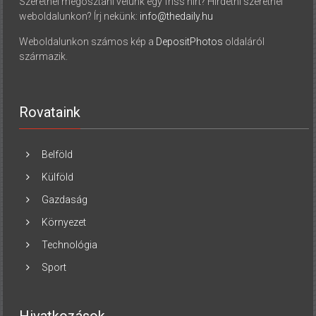
Szeretnél megosztani velünk egy friss hírt? Hirdetni szeretnél
weboldalunkon? Írj nekünk:
info@thedaily.hu
Weboldalunkon számos kép a
DepositPhotos
oldaláról
származik.
Rovataink
Belföld
Külföld
Gazdaság
Környezet
Technológia
Sport
Hivatkozások