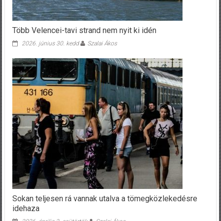
Több Velencei-tavi strand nem nyit ki idén
2026. június 30. kedd
Szalai Ákos
Sokan teljesen rá vannak utalva a tömegközlekedésre
idehaza