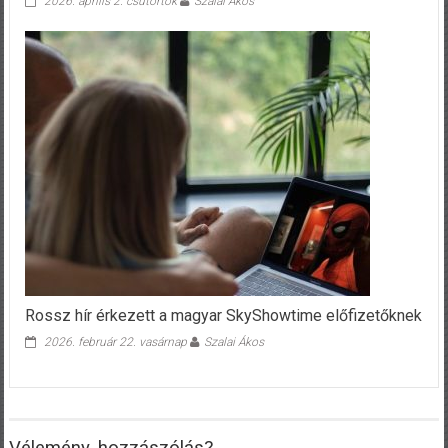
2026. április 2. csütörtök
Szalai Ákos
Rossz hír érkezett a magyar SkyShowtime előfizetőknek
2026. február 22. vasárnap
Szalai Ákos
Vélemény, hozzászólás?