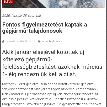
Belföld
2026. február 28. szombat
Fontos figyelmeztetést kaptak a
gépjármű-tulajdonosok
Szerző: Szalai Ákos
autó
,
biztosítás
Akik január elsejével kötöttek új
kötelező gépjármű-
felelősségbiztosítást, azoknak március
1-jéig rendezniük kell a díjat.
Mintegy 70 ezer gépjármű-tulajdonos kötött kötelező gépjármű-
felelősségbiztosítást Magyarországon az év végi kampányban.
Nekik március 1-jén vasárnap éjfélig van lehetőségük rendezni az
aktuális díjrészletüket. Minderre a Független Biztosítási Alkuszok
Magyarországi Szövetsége (FBAMSZ) figyelmeztette az autósokat.