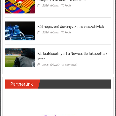
2026. február 17. kedd
Két népszerű ásványvizet is visszahívtak
2026. február 17. kedd
BL: kiütéssel nyert a Newcastle, kikapott az
Inter
2026. február 19. csütörtök
Partnerünk