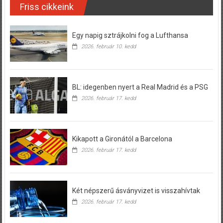
Friss cikkeink
Egy napig sztrájkolni fog a Lufthansa
2026. február 10. kedd
BL: idegenben nyert a Real Madrid és a PSG
2026. február 17. kedd
Kikapott a Gironától a Barcelona
2026. február 17. kedd
Két népszerű ásványvizet is visszahívtak
2026. február 17. kedd