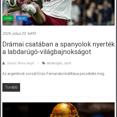
Hírek
Sport
2026. július 20. hétfő
Drámai csatában a spanyolok nyerték
a labdarúgó-világbajnokságot
Szerző: Bóna Gergő
labdarúgás
,
sport
Az argentínok sorsát Enzo Fernandez kiállítása pecsételte meg.
Tovább