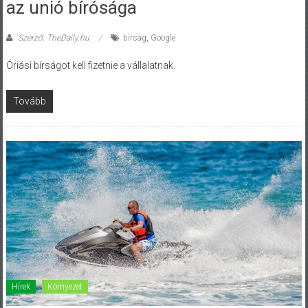
az unió bírósága
Szerző: TheDaily.hu
bírság
,
Google
Óriási bírságot kell fizetnie a vállalatnak.
Tovább
Hírek
Környezet