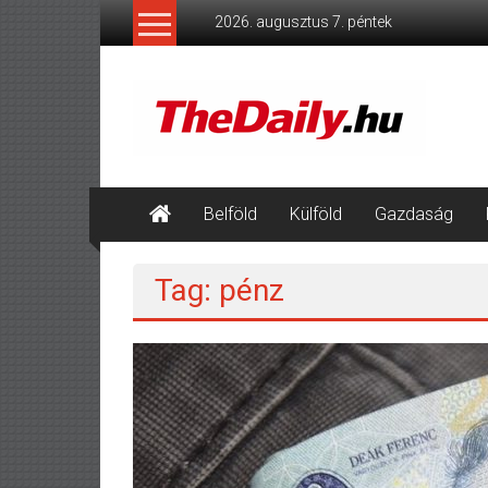
Skip
2026. augusztus 7. péntek
to
content
TheDaily.hu
A
jelen
eseményei,
érthetően.
Belföld
Külföld
Gazdaság
Tag: pénz