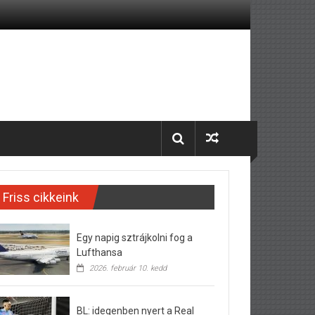
Friss cikkeink
Egy napig sztrájkolni fog a
Lufthansa
2026. február 10. kedd
BL: idegenben nyert a Real