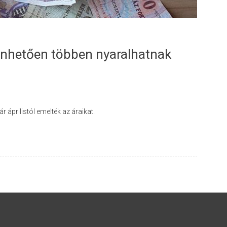
önhetően többen nyaralhatnak
áprilistól emelték az áraikat.