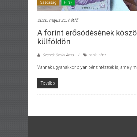
Gazdaság
Hírek
2026. május 25. hétfő
A forint erősödésének kösz
külföldön
Szerző: Szalai Ákos
bank
,
pénz
Vannak ugyanakkor olyan pénzintézetek is, amely már 
Tovább