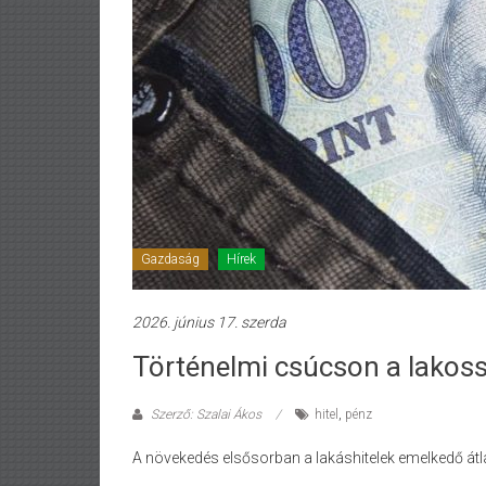
Gazdaság
Hírek
2026. június 17. szerda
Történelmi csúcson a lakoss
Szerző: Szalai Ákos
hitel
,
pénz
A növekedés elsősorban a lakáshitelek emelkedő á