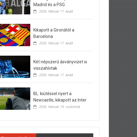
Madrid és a PSG
2026. február 17. kedd
Kikapott a Gironától a
Barcelona
2026. február 17. kedd
Két népszerű ásványvizet is
visszahívtak
2026. február 17. kedd
BL: kiütéssel nyert a
Newcastle, kikapott az Inter
2026. február 19. csütörtök