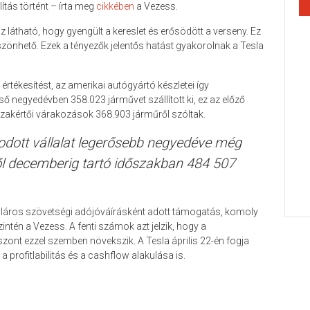
ítás történt – írta meg
cikkében
a Vezess.
 látható, hogy gyengült a kereslet és erősödött a verseny. Ez
zönhető. Ezek a tényezők jelentős hatást gyakorolnak a Tesla
értékesítést, az amerikai autógyártó készletei így
ső negyedévben 358.023 járművet szállított ki, ez az előző
szakértői várakozások 368.903 járműről szóltak.
odott vállalat legerősebb negyedéve még
ől decemberig tartó időszakban 484 507
olláros szövetségi adójóváírásként adott támogatás, komoly
intén a Vezess. A fenti számok azt jelzik, hogy a
zont ezzel szemben növekszik. A Tesla április 22-én fogja
 a profitlabilitás és a cashflow alakulása is.