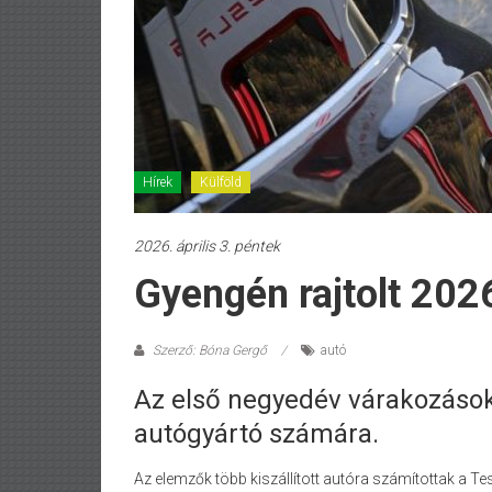
Hírek
Külföld
2026. április 3. péntek
Gyengén rajtolt 202
Szerző: Bóna Gergő
autó
Az első negyedév várakozások
autógyártó számára.
Az elemzők több kiszállított autóra számítottak a T