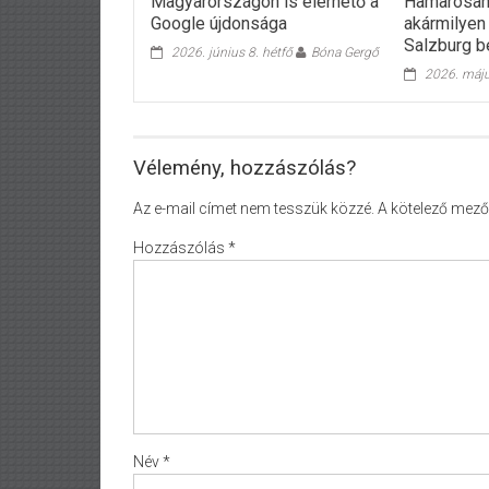
Magyarországon is elérhető a
Hamarosan
Google újdonsága
akármilyen 
Salzburg b
2026. június 8. hétfő
Bóna Gergő
2026. máju
Vélemény, hozzászólás?
Az e-mail címet nem tesszük közzé.
A kötelező mez
Hozzászólás
*
Név
*