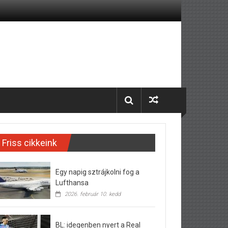
Friss cikkeink
Egy napig sztrájkolni fog a
Lufthansa
2026. február 10. kedd
BL: idegenben nyert a Real