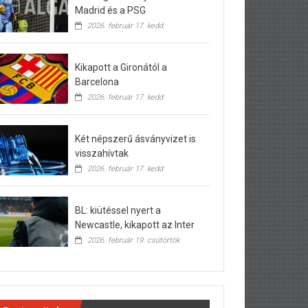
Madrid és a PSG
2026. február 17. kedd
Kikapott a Gironától a
Barcelona
2026. február 17. kedd
Két népszerű ásványvizet is
visszahívtak
2026. február 17. kedd
BL: kiütéssel nyert a
Newcastle, kikapott az Inter
2026. február 19. csütörtök