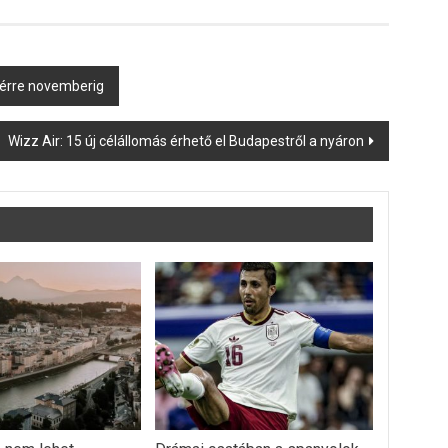
hérre novemberig
Wizz Air: 15 új célállomás érhető el Budapestről a nyáron