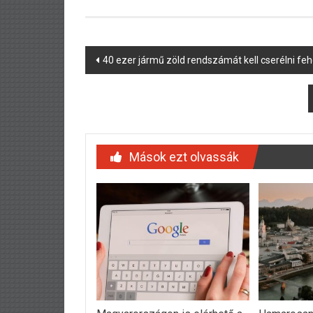
Post
40 ezer jármű zöld rendszámát kell cserélni fe
navigation
Mások ezt olvassák