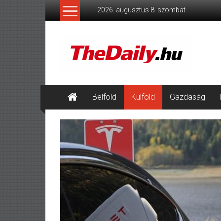
Skip
2026. augusztus 8. szombat
to
content
TheDaily.hu
A
jelen
eseményei,
érthetően.
Belföld
Külföld
Gazdaság