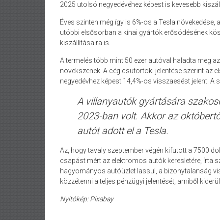
2025 utolsó negyedévéhez képest is kevesebb kiszáll
Éves szinten még így is 6%-os a Tesla növekedése, az
utóbbi elsősorban a kínai gyártók erősödésének kös
kiszállításaira is.
A termelés több mint 50 ezer autóval haladta meg az 
növekszenek. A cég csütörtöki jelentése szerint az el
negyedévhez képest 14,4%-os visszaesést jelent. A 
A villanyautók gyártására szakos
2023-ban volt. Akkor az októbert
autót adott el a Tesla.
Az, hogy tavaly szeptember végén kifutott a 7500 d
csapást mért az elektromos autók keresletére, írta sz
hagyományos autóüzlet lassul, a bizonytalanság vis
közzétenni a teljes pénzügyi jelentését, amiből kiderül
Nyitókép: Pixabay