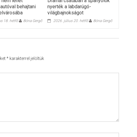
 nem lehet
Drámai csatában a spanyolok
autóval behajtani
nyerték a labdarúgó-
elvárosába
világbajnokságot
s 18. hétfő
Bóna Gergő
2026. július 20. hétfő
Bóna Gergő
őket
*
karakterrel jelöltük