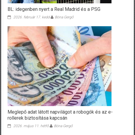
BL: idegenben nyert a Real Madrid és a PSG
2026. február 17. kedd
Bóna Gergő
Meglepő adat látott napvilágot a robogók és az e-
rollerek biztosítása kapcsán
2026. május 11. hétfő
Bóna Gergő