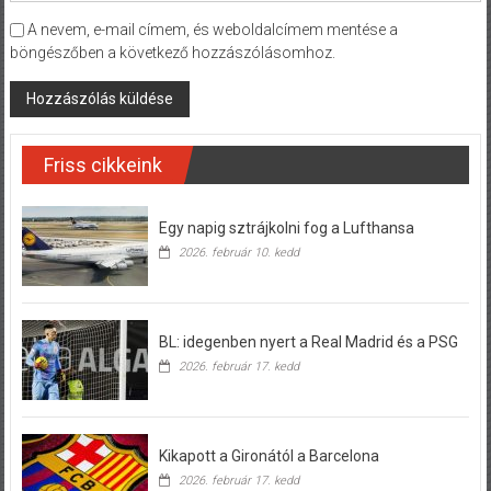
A nevem, e-mail címem, és weboldalcímem mentése a
böngészőben a következő hozzászólásomhoz.
Friss cikkeink
Egy napig sztrájkolni fog a Lufthansa
2026. február 10. kedd
BL: idegenben nyert a Real Madrid és a PSG
2026. február 17. kedd
Kikapott a Gironától a Barcelona
2026. február 17. kedd