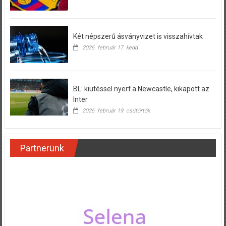
Két népszerű ásványvizet is visszahívtak
2026. február 17. kedd
BL: kiütéssel nyert a Newcastle, kikapott az
Inter
2026. február 19. csütörtök
Partnerünk