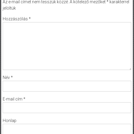
Az e-mail címet nem tesszük közzé.
A kötelező mezőket
*
karakterrel
jelöltük
Hozzászólás
*
Név
*
E-mail cím
*
Honlap