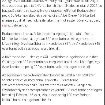
Az egy évvel korábbi adathoz viszonyítva ugyanakkor az országos
és a budapesti piac is 5,4%-os bérleti díjemelkedést mutat. A 2021-es
bázisidőszakhoz viszonyítva országosan 68%-kal, Budapesten
pedig 69%-kal növekedtek a bérleti díjak. A bérlőknek 15%-kal kell
magasabb díjat fizetniük reálértéken, mint öt esztendővel korábban,
írja
az Üzletem.hu.
Budapesten a II. és az V. kerületben a legdrágább lakást bérelni.
Mindkét kerületben átlagosan 350 ezer forintot kell egy hónapra
kifizetni. Egy évvel korábban a II. kerületben 317, az V. kerületben 345
ezer forint volt az átlagos havi bérleti díj.
A fővároson belül jelenleg a XXIII. kerületben a legolcsóbb a lakbér.
Ott átlagosan 198 ezer forintból meg lehet úszni ezt a költséget, egy
évvel korábban pedig 190 ezer forint volt az átlagos bérleti díj.
Az egyetemvárosok tekintetében Debrecen vezet a havi 220 ezer
forintos bérleti díj mediánnal. Győrött 200 ezer forint,
Székesfehérváron pedig 190 ezer forint ez az érték. Szegeden,
Szombathelyen és Veszprémben egyaránt 180 ezer forint az átlagos
bérleti díj. Pécsett 165 ezer, Miskolcon pedig 130 ezer forinttal
kalkulálhatnak átlagosan a bérlők.