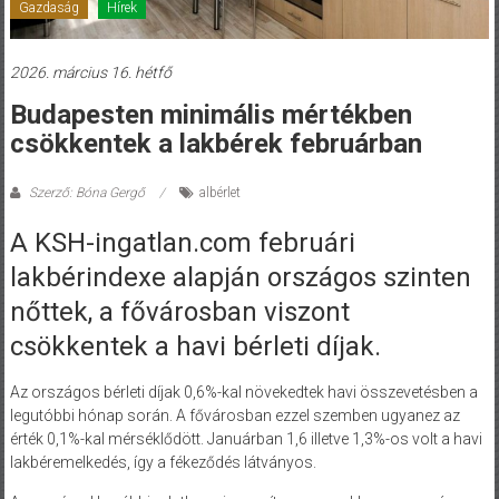
Gazdaság
Hírek
2026. március 16. hétfő
Budapesten minimális mértékben
csökkentek a lakbérek februárban
Szerző: Bóna Gergő
albérlet
A KSH-ingatlan.com februári
lakbérindexe alapján országos szinten
nőttek, a fővárosban viszont
csökkentek a havi bérleti díjak.
Az országos bérleti díjak 0,6%-kal növekedtek havi összevetésben a
legutóbbi hónap során. A fővárosban ezzel szemben ugyanez az
érték 0,1%-kal mérséklődött. Januárban 1,6 illetve 1,3%-os volt a havi
lakbéremelkedés, így a fékeződés látványos.