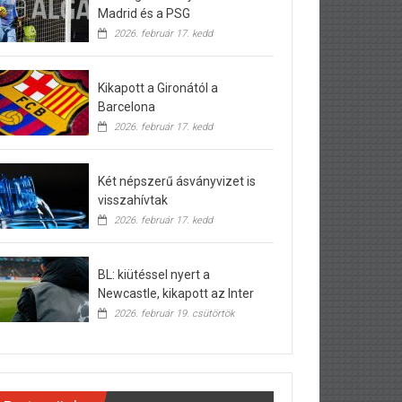
Madrid és a PSG
2026. február 17. kedd
Kikapott a Gironától a
Barcelona
2026. február 17. kedd
Két népszerű ásványvizet is
visszahívtak
2026. február 17. kedd
BL: kiütéssel nyert a
Newcastle, kikapott az Inter
2026. február 19. csütörtök