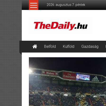
Skip
2026. augusztus 7. péntek
to
content
TheDaily.hu
A
jelen
eseményei,
érthetően.
Belföld
Külföld
Gazdaság