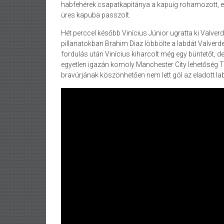
habfehérek csapatkapitánya a kapuig rohamozott, e
üres kapuba passzolt.
Hét perccel később Vinícius Júnior ugratta ki Valverdét,
pillanatokban Brahim Diaz löbbölte a labdát Valverde
fordulás után Vinícius kiharcolt még egy büntetőt, 
egyetlen igazán komoly Manchester City lehetőség Thi
bravúrjának köszönhetően nem lett gól az eladott la