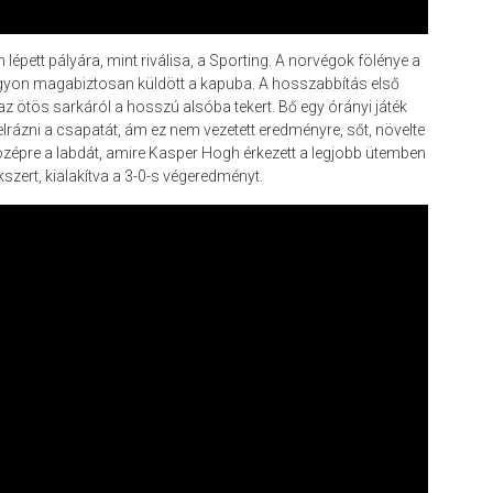
pett pályára, mint riválisa, a Sporting. A norvégok fölénye a
agyon magabiztosan küldött a kapuba. A hosszabbítás első
 az ötös sarkáról a hosszú alsóba tekert. Bő egy órányi játék
lrázni a csapatát, ám ez nem vezetett eredményre, sőt, növelte
özépre a labdát, amire Kasper Hogh érkezett a legjobb ütemben
szert, kialakítva a 3-0-s végeredményt.