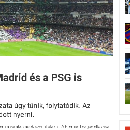
Madrid és a PSG is
ta úgy tűnik, folytatódik. Az
ott nyerni.
em a várakozások szerint alakult. A Premier League éllovasa