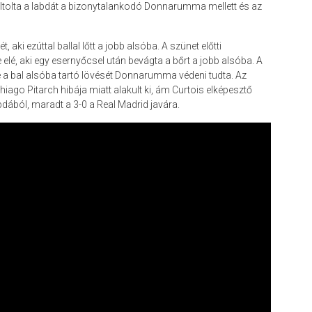
ltolta a labdát a bizonytalankodó Donnarumma mellett és az
 aki ezúttal ballal lőtt a jobb alsóba. A szünet előtti
 elé, aki egy esernyőcsel után bevágta a bőrt a jobb alsóba. A
de a bal alsóba tartó lövését Donnarumma védeni tudta. Az
ago Pitarch hibája miatt alakult ki, ám Curtois elképesztő
bdából, maradt a 3-0 a Real Madrid javára.