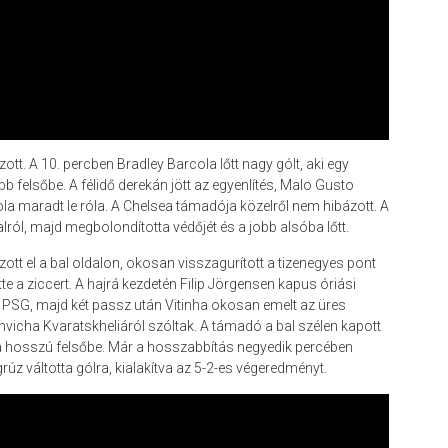
tt. A 10. percben Bradley Barcola lőtt nagy gólt, aki egy
obb felsőbe. A félidő derekán jött az egyenlítés, Malo Gusto
la maradt le róla. A Chelsea támadója közelről nem hibázott. A
ról, majd megbolondította védőjét és a jobb alsóba lőtt.
zott el a bal oldalon, okosan visszagurított a tizenegyes pont
te a ziccert. A hajrá kezdetén Filip Jörgensen kapus óriási
e a PSG, majd két passz után Vitinha okosan emelt az üres
hvicha Kvaratskheliáról szóltak. A támadó a bal szélen kapott
lt a hosszú felsőbe. Már a hosszabbítás negyedik percében
rúz váltotta gólra, kialakítva az 5-2-es végeredményt.