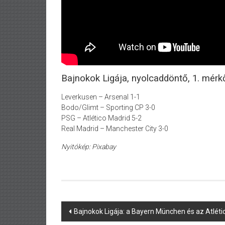
Bajnokok Ligája, nyolcaddöntő, 1. mér
Leverkusen – Arsenal 1-1
Bodo/Glimt – Sporting CP 3-0
PSG – Atlético Madrid 5-2
Real Madrid – Manchester City 3-0
Nyitókép: Pixabay
Post
Bajnokok Ligája: a Bayern München és az Atlétic
navigation