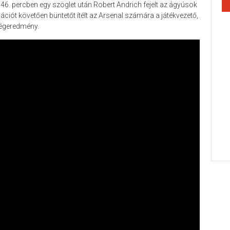
A 46. percben egy szöglet után Robert Andrich fejelt az ágyúsok
uációt követően büntetőt ítélt az Arsenal számára a játékvezető,
 végeredmény.