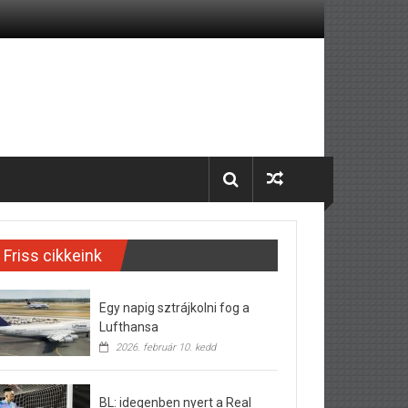
Friss cikkeink
Egy napig sztrájkolni fog a
Lufthansa
2026. február 10. kedd
BL: idegenben nyert a Real