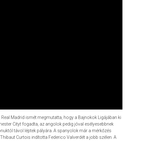
lt Real Madrid ismét megmutatta, hogy a Bajnokok Ligájában ki
ster Cityt fogadta, az angolok pedig jóval esélyesebbnek
onuktól távol léptek pályára. A spanyolok már a mérkőzés
hibaut Curtois indította Federico Valverdét a jobb szélen. A