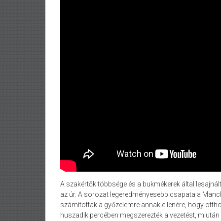
A szakértők többsége és a bukmékerek által lesajná
az úr. A sorozat legeredményesebb csapata a Manche
számítottak a győzelemre annak ellenére, hogy otth
huszadik percében megszerezték a vezetést, miután T