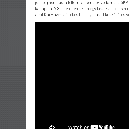
jó ideig nem tudta feltörni a németek védelmét, sőt! 
kapujába. A 89. percben aztán egy kissé vitatott szit
amit Kai Havertz értékesített, így alakult ki az 1-1-es