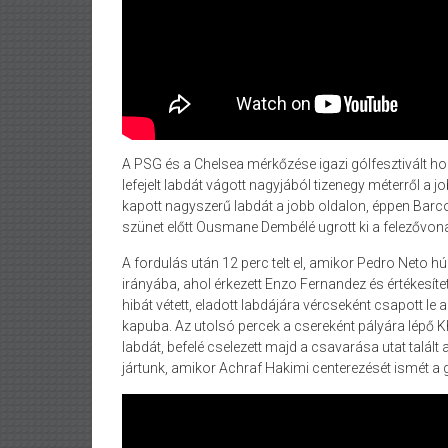
A PSG és a Chelsea mérkőzése igazi gólfesztivált hozo
lefejelt labdát vágott nagyjából tizenegy méterről a j
kapott nagyszerű labdát a jobb oldalon, éppen Barco
szünet előtt Ousmane Dembélé ugrott ki a felezővonal
A fordulás után 12 perc telt el, amikor Pedro Neto hú
irányába, ahol érkezett Enzo Fernandez és értékesítet
hibát vétett, eladott labdájára vércseként csapott l
kapuba. Az utolsó percek a csereként pályára lépő K
labdát, befelé cselezett majd a csavarása utat talá
jártunk, amikor Achraf Hakimi centerezését ismét a g