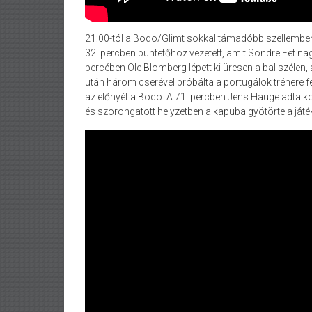
21:00-tól a Bodo/Glimt sokkal támadóbb szellemben lé
32. percben büntetőhöz vezetett, amit Sondre Fet n
percében Ole Blomberg lépett ki üresen a bal szélen,
után három cserével próbálta a portugálok trénere fe
az előnyét a Bodo. A 71. percben Jens Hauge adta k
és szorongatott helyzetben a kapuba gyötörte a játék