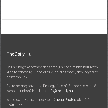
TheDaily.hu
Célunk, hogy közérthetően számoljunk be a minket körülvevő
világ történéseiről. Belföldi és külföldi eseményekről egyaránt
beszámolunk.
Szeretnél megosztani velünk egy friss hírt? Hirdetni szeretnél
weboldalunkon? Írj nekünk:
info@thedaily.hu
Weboldalunkon számos kép a
DepositPhotos
oldaláról
származik.