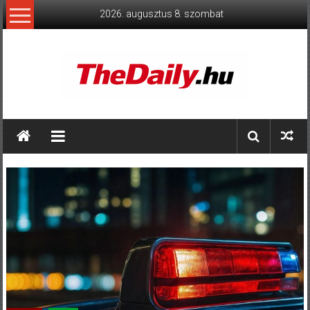
Skip
2026. augusztus 8. szombat
to
content
TheDaily.hu
A
jelen
eseményei,
érthetően.