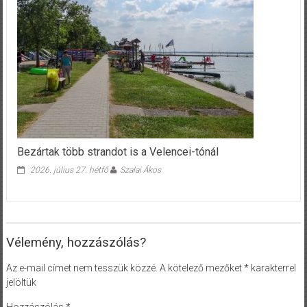
Bezártak több strandot is a Velencei-tónál
2026. július 27. hétfő
Szalai Ákos
Vélemény, hozzászólás?
Az e-mail címet nem tesszük közzé.
A kötelező mezőket
*
karakterrel
jelöltük
Hozzászólás
*