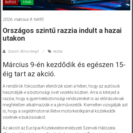
Belföld
Hírek
2026. március 9. hétfő
Országos szintű razzia indult a hazai
utakon
Szerző: Bóna Gergő
razzia
Március 9-én kezdődik és egészen 15-
éig tart az akció.
A rendőrök fokozottan ellenőrzik ezen a héten, hogy az autósok
használják-e a biztonsági övet vezetés közben. Arra is kiterjed a
razzia, hogy a gyermekbiztonsági rendszereket is az előírásoknak
megfelelően alkalmazzák-e a járművezetők. Kiemelten vizsgálják azt
is, hogy a segédmotorral illetve motorkerékpárral közlekedők
viselnek-e bukósisakot.
Az akciót az Európai Közlekedésrendészeti Szervek Hálózata