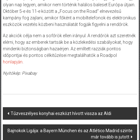
olyan nap legyen, amikor nem történik halálos baleset Európa útjain.
Október 5-e és 11-e között a „Focus on the Road” elnevezésű
kampány fog zajlani, amikor főként a mobiltelefonok és elektronikus
eszközök vezetés közbeni használatát fogják figyelni a rendőrök.
Az akciók célja nem a sofőrök ellen irányul. A rendőrök azt szeretnék
elérni, hogy az emberek tartsák be a közlekedési szabályokat, hogy
mindenki biztonságban hazaérjen. Az említett razziák pontos
időpontjai és pontos célkitűzései megtalálhatók a Roadpol
honlapján
.
Nyitókép: Pixabay
Post
Tűzveszélyes konyhai eszközt hívott vissza az Aldi
navigation
Bajnokok Ligája: a Bayern München és az Atlético Madrid szinte
már tovább is jutott