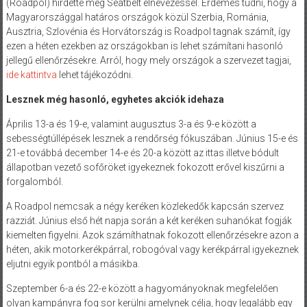
(Roadpol) hirdette meg Seatbelt elnevezéssel. Érdemes tudni, hogy a
Magyarországgal határos országok közül Szerbia, Románia,
Ausztria, Szlovénia és Horvátország is Roadpol tagnak számít, így
ezen a héten ezekben az országokban is lehet számítani hasonló
jellegű ellenőrzésekre. Arról, hogy mely országok a szervezet tagjai,
ide kattintva
lehet tájékozódni.
Lesznek még hasonló, egyhetes akciók idehaza
Április 13-a és 19-e, valamint augusztus 3-a és 9-e között a
sebességtúllépések lesznek a rendőrség fókuszában. Június 15-e és
21-e továbbá december 14-e és 20-a között az ittas illetve bódult
állapotban vezető sofőröket igyekeznek fokozott erővel kiszűrni a
forgalomból.
A Roadpol nemcsak a négy keréken közlekedők kapcsán szervez
razziát. Június első hét napja során a két keréken suhanókat fogják
kiemelten figyelni. Azok számíthatnak fokozott ellenőrzésekre azon a
héten, akik motorkerékpárral, robogóval vagy kerékpárral igyekeznek
eljutni egyik pontból a másikba.
Szeptember 6-a és 22-e között a hagyományoknak megfelelően
olyan kampányra fog sor kerülni amelynek célja, hogy legalább egy