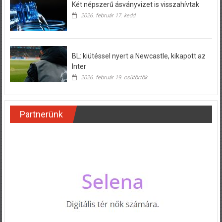
Két népszerű ásványvizet is visszahívtak
2026. február 17. kedd
BL: kiütéssel nyert a Newcastle, kikapott az
Inter
2026. február 19. csütörtök
Partnerünk