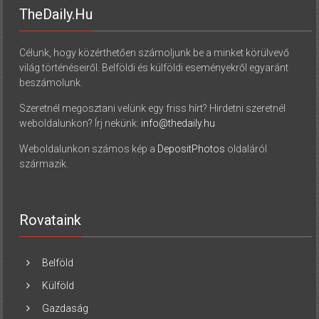
TheDaily.hu
Célunk, hogy közérthetően számoljunk be a minket körülvevő
világ történéseiről. Belföldi és külföldi eseményekről egyaránt
beszámolunk.
Szeretnél megosztani velünk egy friss hírt? Hirdetni szeretnél
weboldalunkon? Írj nekünk:
info@thedaily.hu
Weboldalunkon számos kép a
DepositPhotos
oldaláról
származik.
Rovataink
Belföld
Külföld
Gazdaság