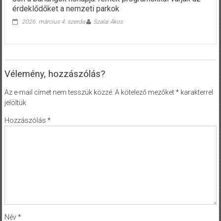
érdeklődőket a nemzeti parkok
2026. március 4. szerda
Szalai Ákos
Vélemény, hozzászólás?
Az e-mail címet nem tesszük közzé.
A kötelező mezőket
*
karakterrel
jelöltük
Hozzászólás
*
Név
*