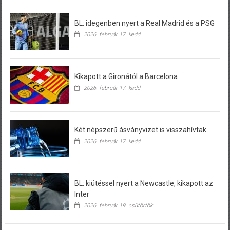
BL: idegenben nyert a Real Madrid és a PSG
2026. február 17. kedd
Kikapott a Gironától a Barcelona
2026. február 17. kedd
Két népszerű ásványvizet is visszahívtak
2026. február 17. kedd
BL: kiütéssel nyert a Newcastle, kikapott az
Inter
2026. február 19. csütörtök