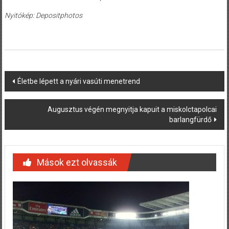
Nyitókép: Depositphotos
Post
Életbe lépett a nyári vasúti menetrend
navigation
Augusztus végén megnyitja kapuit a miskolctapolcai
barlangfürdő
Mások ezt olvassák