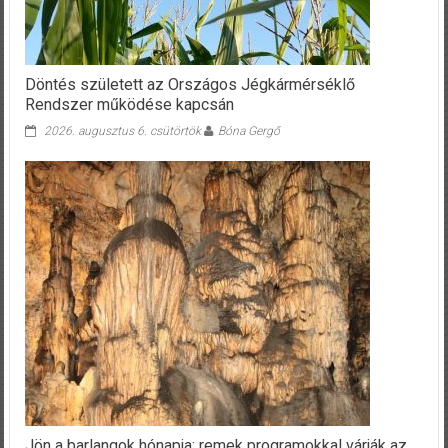
Döntés született az Országos Jégkármérséklő
Rendszer működése kapcsán
2026. augusztus 6. csütörtök
Bóna Gergő
Jön a barlangok hónapja: remek programokkal várják az