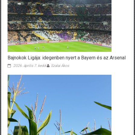
Bajnokok Ligája: idegenben nyert a Bayern és az Arsenal
2026. április 7. kedd
Szalai Ákos