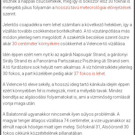
lesznek a nappali csúcsértékek, még így is sokszor lesz 30 foknál is
melegebb július folyamán a
hosszú távú meteorológiai előrejelzések
szerint.
Jelentős csapadékra nem lehet számítani a következő hetekben, így a
vízállás további csökkenése borítékolható. A tó vízutánpótlása más
módon jelenleg nem megoldott. A szakértők becslései szerint őszre
akár
30 centiméter környékére
csökkenhet a Velencei-tó vízállása.
Idén éppen ezért nem nyit ki az agárdi Napsugár Strand, a gárdonyi
Sirály Strand és a Panoráma Partszakasz Pisztráng úti Strand sem.
A tó fürdőzésre sok helyütt nem alkalmas. A víz hőmérséklete jelenleg
30 fokos, a part közelében pedig akár
37 fokos is lehet
.
A Velencei-tó eleve sekély, a hosszú ideig tartó kánikula idején éppen
ezért könnyebben fel is melegszik, mint a mélyebb tavak. Mindez
beindítja az algásodási folyamatokat is, ami a vízminőség romlását
vonja maga után.
A Balatonnál ugyanakkor nincsenek ilyen súlyos problémák. A
magyar tenger átlagos vízállása 74 centiméter, a vize ugyanakkor az
elmúlt napok hőségei miatt igen meleg. Siófoknál 31, Alsóörsnél 30
fokos cikkünk közzétételének pillanatában.