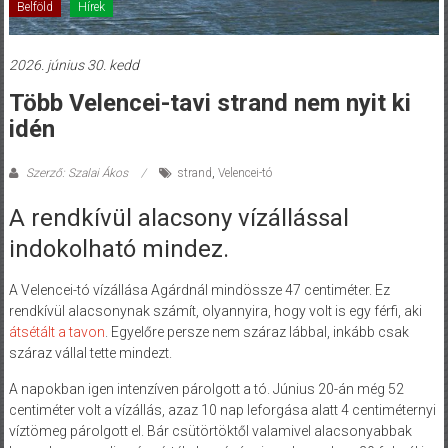
Belföld
Hírek
2026. június 30. kedd
Több Velencei-tavi strand nem nyit ki
idén
Szerző: Szalai Ákos
strand
,
Velencei-tó
A rendkívül alacsony vízállással
indokolható mindez.
A Velencei-tó vízállása Agárdnál mindössze 47 centiméter. Ez
rendkívül alacsonynak számít, olyannyira, hogy volt is egy férfi, aki
átsétált a tavon
. Egyelőre persze nem száraz lábbal, inkább csak
száraz vállal tette mindezt.
A napokban igen intenzíven párolgott a tó. Június 20-án még 52
centiméter volt a vízállás, azaz 10 nap leforgása alatt 4 centiméternyi
víztömeg párolgott el. Bár csütörtöktől valamivel alacsonyabbak