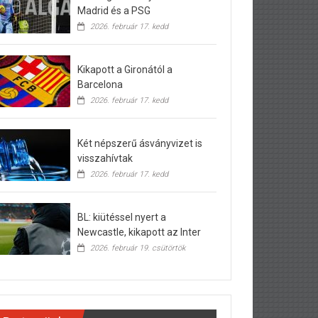
Madrid és a PSG
2026. február 17. kedd
Kikapott a Gironától a
Barcelona
2026. február 17. kedd
Két népszerű ásványvizet is
visszahívtak
2026. február 17. kedd
BL: kiütéssel nyert a
Newcastle, kikapott az Inter
2026. február 19. csütörtök