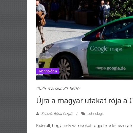
Technológia
2026. március 30. hétfő
Újra a magyar utakat rója a
Szerző: Bóna Gergő
technológia
Kiderült, hogy mely városokat fogja feltérképezni a 