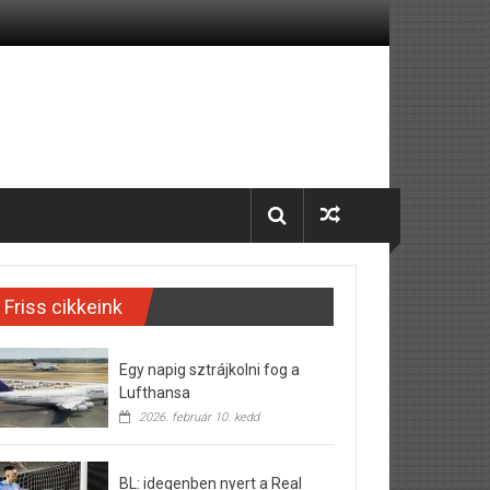
Friss cikkeink
Egy napig sztrájkolni fog a
Lufthansa
2026. február 10. kedd
BL: idegenben nyert a Real