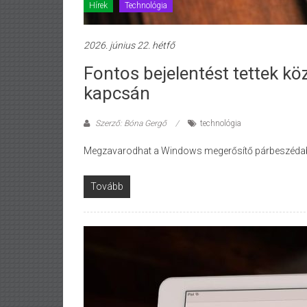
Hírek
Technológia
2026. június 22. hétfő
Fontos bejelentést tettek kö
kapcsán
Szerző: Bóna Gergő
technológia
Megzavarodhat a Windows megerősítő párbeszédabl
Tovább