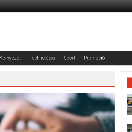
Környezet
Technológia
Sport
Promóció