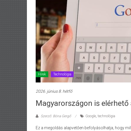
Hírek
Technológia
2026. június 8. hétfő
Magyarországon is elérhető
Szerző: Bóna Gergő
Google
,
technológia
Ez a megoldás alapvetően befolyásolhatja, hogy mily