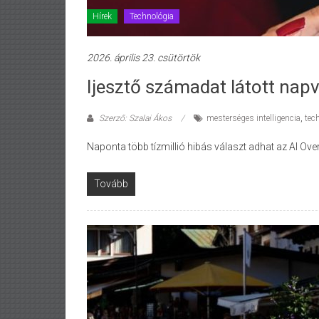
Hírek
Technológia
2026. április 23. csütörtök
Ijesztő számadat látott napv
Szerző: Szalai Ákos
mesterséges intelligencia
,
tec
Naponta több tízmillió hibás választ adhat az AI Ove
Tovább