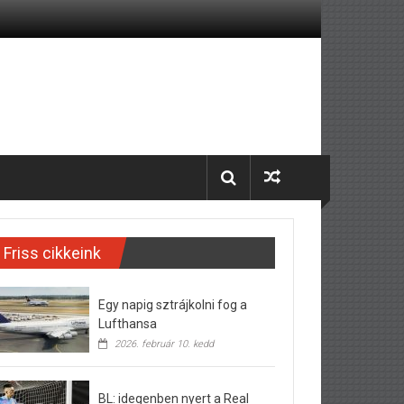
Friss cikkeink
Egy napig sztrájkolni fog a
Lufthansa
2026. február 10. kedd
BL: idegenben nyert a Real