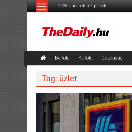
Skip
2026. augusztus 7. péntek
to
content
TheDaily.hu
A
jelen
eseményei,
érthetően.
Belföld
Külföld
Gazdaság
Tag: üzlet