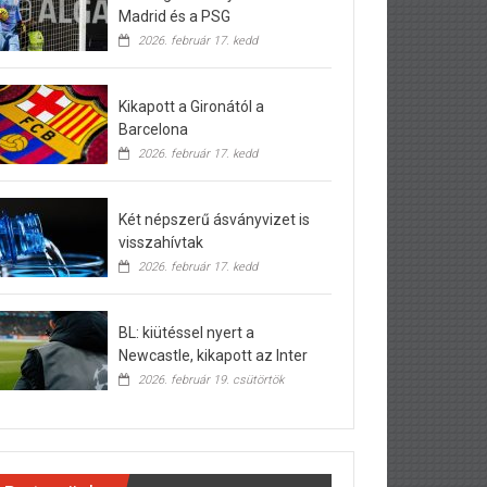
Madrid és a PSG
2026. február 17. kedd
Kikapott a Gironától a
Barcelona
2026. február 17. kedd
Két népszerű ásványvizet is
visszahívtak
2026. február 17. kedd
BL: kiütéssel nyert a
Newcastle, kikapott az Inter
2026. február 19. csütörtök