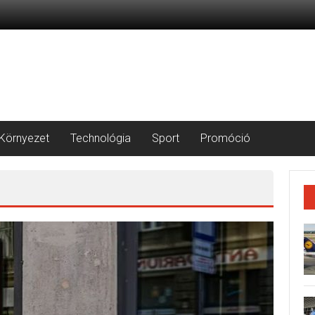
Környezet
Technológia
Sport
Promóció