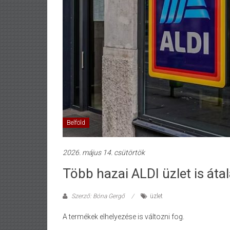
Belföld
2026. május 14. csütörtök
Több hazai ALDI üzlet is áta
Szerző: Bóna Gergő
üzlet
A termékek elhelyezése is változni fog.