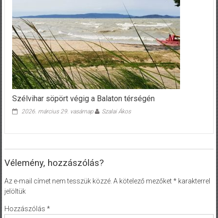
Szélvihar söpört végig a Balaton térségén
2026. március 29. vasárnap
Szalai Ákos
Vélemény, hozzászólás?
Az e-mail címet nem tesszük közzé.
A kötelező mezőket
*
karakterrel
jelöltük
Hozzászólás
*