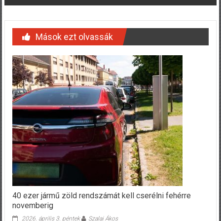
Mások ezt olvassák
40 ezer jármű zöld rendszámát kell cserélni fehérre
novemberig
2026. április 3. péntek
Szalai Ákos