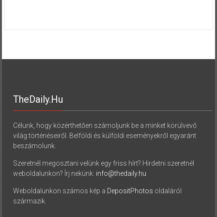
TheDaily.hu
Célunk, hogy közérthetően számoljunk be a minket körülvevő
világ történéseiről. Belföldi és külföldi eseményekről egyaránt
beszámolunk.
Szeretnél megosztani velünk egy friss hírt? Hirdetni szeretnél
weboldalunkon? Írj nekünk:
info@thedaily.hu
Weboldalunkon számos kép a
DepositPhotos
oldaláról
származik.