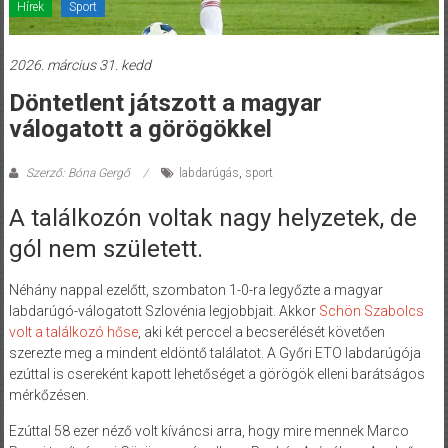
Hírek
Sport
2026. március 31. kedd
Döntetlent játszott a magyar
válogatott a görögökkel
Szerző: Bóna Gergő
labdarúgás
,
sport
A találkozón voltak nagy helyzetek, de
gól nem született.
Néhány nappal ezelőtt, szombaton 1-0-ra legyőzte a magyar
labdarúgó-válogatott Szlovénia legjobbjait. Akkor
Schön Szabolcs
volt a találkozó hőse
, aki két perccel a becserélését követően
szerezte meg a mindent eldöntő találatot. A Győri ETO labdarúgója
ezúttal is csereként kapott lehetőséget a görögök elleni barátságos
mérkőzésen.
Ezúttal 58 ezer néző volt kíváncsi arra, hogy mire mennek Marco