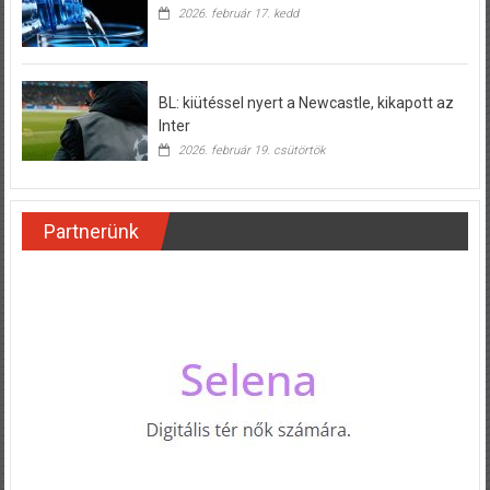
2026. február 17. kedd
BL: kiütéssel nyert a Newcastle, kikapott az
Inter
2026. február 19. csütörtök
Partnerünk