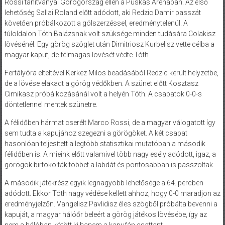
Rossi tanítványai Görögország ellen a Puskás Arénában. Az első
lehetőség Sallai Roland előtt adódott, aki Redzic Damir passzát
követően próbálkozott a gólszerzéssel, eredménytelenül. A
túloldalon Tóth Balázsnak volt szüksége minden tudására Colakisz
lövésénél. Egy görög szöglet után Dimitriosz Kurbelisz vette célba a
magyar kaput, de félmagas lövését védte Tóth.
Fertályóra elteltével Kerkez Milos beadásából Redzic került helyzetbe,
de a lövése elakadt a görög védőkben. A szünet előtt Kosztasz
Cimikasz próbálkozásánál volt a helyén Tóth. A csapatok 0-0-s
döntetlennel mentek szünetre.
A félidőben hármat cserélt Marco Rossi, de a magyar válogatott így
sem tudta a kapujához szegezni a görögöket. A két csapat
hasonlóan teljesített a legtöbb statisztikai mutatóban a második
félidőben is. A mieink előtt valamivel több nagy esély adódott, igaz, a
görögök birtokolták többet a labdát és pontosabban is passzoltak.
A második játékrész egyik legnagyobb lehetősége a 64. percben
adódott. Ekkor Tóth nagy védése kellett ahhoz, hogy 0-0 maradjon az
eredményjelzőn. Vangelisz Pavlidisz éles szögből próbálta bevenni a
kapuját, a magyar hálóőr beleért a görög játékos lövésébe, így az
nem a hálóban kötött ki hanem a kapufán csattant.