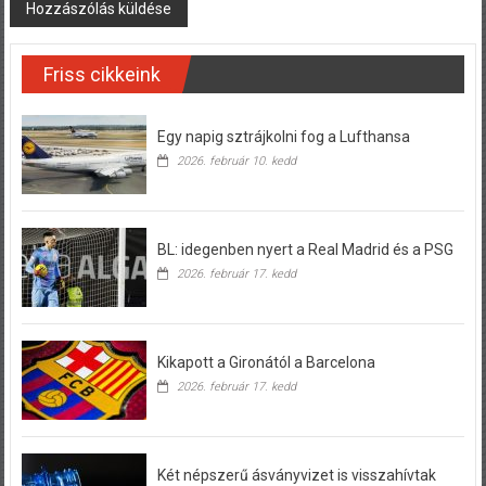
Friss cikkeink
Egy napig sztrájkolni fog a Lufthansa
2026. február 10. kedd
BL: idegenben nyert a Real Madrid és a PSG
2026. február 17. kedd
Kikapott a Gironától a Barcelona
2026. február 17. kedd
Két népszerű ásványvizet is visszahívtak