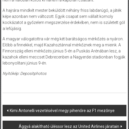
A hajrára mindkét mester beküldött néhány friss labdarúgó, a játék
képe azonban nem változott. Egyik csapat sem vállalt komoly
kockázatot a győzelem megszerzése érdekében, nem is született gól
a lefújásig.
A magyar válogatottra vár még két barátságos mérkőzés a nyáron.
Előbb a finnekkel, majd Kazahsztánnal mérkőznek meg a mieink. A
Finnország elleni mérkőzés június 5-én a Puskás Arénában lesz, a
kazahok elleni meccset Debrecenben a Nagyerdei stadionban fogják
lebonyolítani június 9-én.
Nyitókép: Depositphotos
Post
Kimi Antonelli vezetésével megy pihenőre az F1 mezőnye
navigation
Ággyá alakítható üléssor lesz az United Airlines járatain