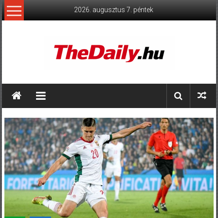
Skip
2026. augusztus 7. péntek
to
content
TheDaily.hu
A
jelen
eseményei,
érthetően.