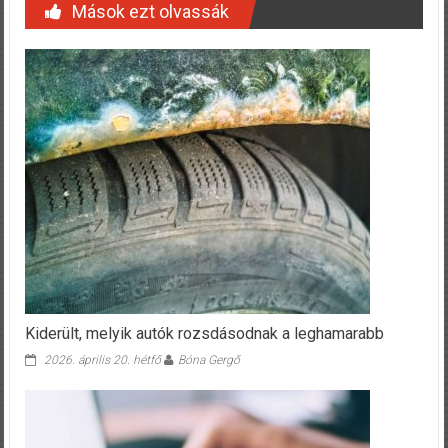
Mások ezt olvassák
Kiderült, melyik autók rozsdásodnak a leghamarabb
2026. április 20. hétfő
Bóna Gergő