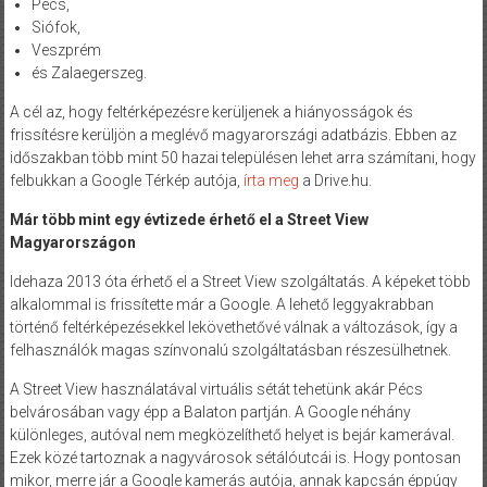
Pécs,
Siófok,
Veszprém
és Zalaegerszeg.
A cél az, hogy feltérképezésre kerüljenek a hiányosságok és
frissítésre kerüljön a meglévő magyarországi adatbázis. Ebben az
időszakban több mint 50 hazai településen lehet arra számítani, hogy
felbukkan a Google Térkép autója,
írta meg
a Drive.hu.
Már több mint egy évtizede érhető el a Street View
Magyarországon
Idehaza 2013 óta érhető el a Street View szolgáltatás. A képeket több
alkalommal is frissítette már a Google. A lehető leggyakrabban
történő feltérképezésekkel lekövethetővé válnak a változások, így a
felhasználók magas színvonalú szolgáltatásban részesülhetnek.
A Street View használatával virtuális sétát tehetünk akár Pécs
belvárosában vagy épp a Balaton partján. A Google néhány
különleges, autóval nem megközelíthető helyet is bejár kamerával.
Ezek közé tartoznak a nagyvárosok sétálóutcái is. Hogy pontosan
mikor, merre jár a Google kamerás autója, annak kapcsán éppúgy