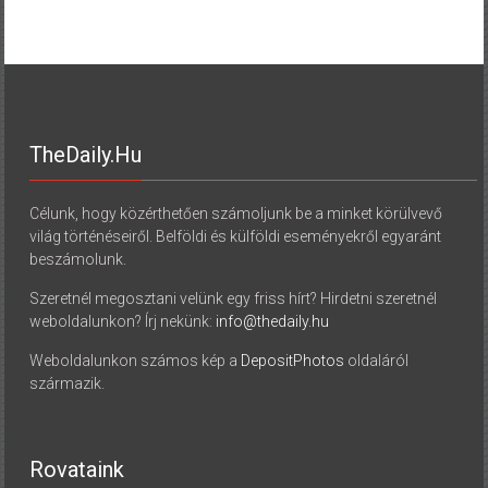
TheDaily.hu
Célunk, hogy közérthetően számoljunk be a minket körülvevő
világ történéseiről. Belföldi és külföldi eseményekről egyaránt
beszámolunk.
Szeretnél megosztani velünk egy friss hírt? Hirdetni szeretnél
weboldalunkon? Írj nekünk:
info@thedaily.hu
Weboldalunkon számos kép a
DepositPhotos
oldaláról
származik.
Rovataink