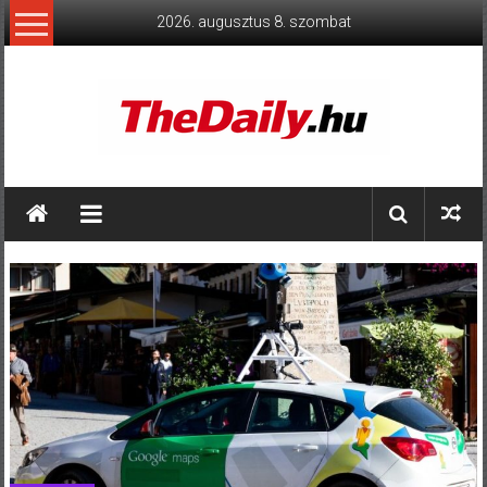
Skip
2026. augusztus 8. szombat
to
content
TheDaily.hu
A
jelen
eseményei,
érthetően.