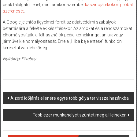
csak találgatni lehet, mint amikor az ember
kaszinójátékokon próbál
szerencsét
.
A Google jelentős figyelmet fordít az adatvédelmi szabályok
betartására a felvételek készítésekor. Az arcokat és a rendszámokat
elhomályosítják, a felhasználók pedig kérhetik ingatlanjaik vagy
járműveik elhomályosítását. Erre a „Hiba bejelentése” funkción
keresztül van lehetőség.
Nyitókép: Pixabay
Post
A zord időjárás ellenére egyre több gólya tér vissza hazánkba
navigation
Több ezer munkahelyet szüntet meg a Heineken