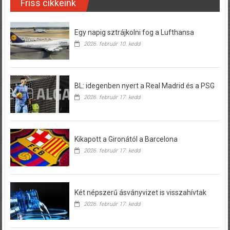
Friss cikkeink
Egy napig sztrájkolni fog a Lufthansa
2026. február 10. kedd
BL: idegenben nyert a Real Madrid és a PSG
2026. február 17. kedd
Kikapott a Gironától a Barcelona
2026. február 17. kedd
Két népszerű ásványvizet is visszahívtak
2026. február 17. kedd