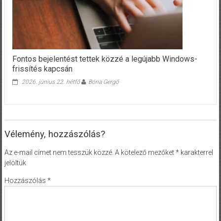
Fontos bejelentést tettek közzé a legújabb Windows-
frissítés kapcsán
2026. június 22. hétfő
Bóna Gergő
Vélemény, hozzászólás?
Az e-mail címet nem tesszük közzé.
A kötelező mezőket
*
karakterrel
jelöltük
Hozzászólás
*