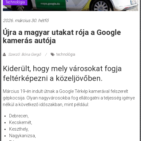
Technológia
2026. március 30. hétfő
Újra a magyar utakat rója a Google
kamerás autója
Szerző: Bóna Gergő
technológia
Kiderült, hogy mely városokat fogja
feltérképezni a közeljövőben.
Március 19-én indult útnak a Google Térkép kamerával felszerelt
gépkocsija. Olyan nagyvárosokba fog ellátogatni a teljesség igénye
nélkül a következő időszakban, mint például:
Debrecen,
Kecskemét,
Keszthely,
Nagykanizsa,