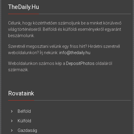
TheDaily.hu
Célunk, hogy közérthetően számoljunk be a minket körülvevő
világ történéseiről. Belföldi és külföldi eseményekről egyaránt
beszámolunk.
Szeretnél megosztani velünk egy friss hírt? Hirdetni szeretnél
weboldalunkon? Írj nekünk:
info@thedaily.hu
Weboldalunkon számos kép a
DepositPhotos
oldaláról
származik.
Rovataink
Belföld
Külföld
Gazdaság