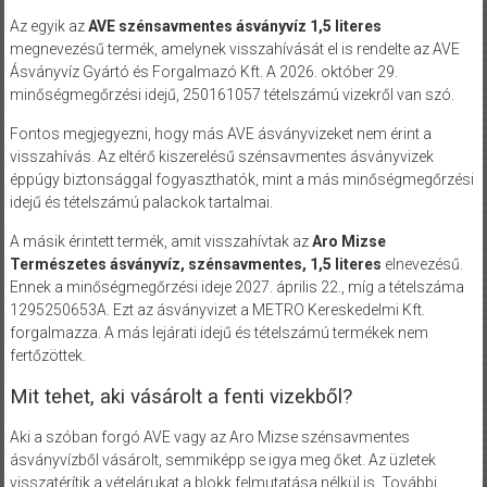
Az egyik az
AVE szénsavmentes ásványvíz 1,5 literes
megnevezésű termék, amelynek visszahívását el is rendelte az AVE
Ásványvíz Gyártó és Forgalmazó Kft. A 2026. október 29.
minőségmegőrzési idejű, 250161057 tételszámú vizekről van szó.
Fontos megjegyezni, hogy más AVE ásványvizeket nem érint a
visszahívás. Az eltérő kiszerelésű szénsavmentes ásványvizek
éppúgy biztonsággal fogyaszthatók, mint a más minőségmegőrzési
idejű és tételszámú palackok tartalmai.
A másik érintett termék, amit visszahívtak az
Aro Mizse
Természetes ásványvíz, szénsavmentes, 1,5 literes
elnevezésű.
Ennek a minőségmegőrzési ideje 2027. április 22., míg a tételszáma
1295250653A. Ezt az ásványvizet a METRO Kereskedelmi Kft.
forgalmazza. A más lejárati idejű és tételszámú termékek nem
fertőzöttek.
Mit tehet, aki vásárolt a fenti vizekből?
Aki a szóban forgó AVE vagy az Aro Mizse szénsavmentes
ásványvízből vásárolt, semmiképp se igya meg őket. Az üzletek
visszatérítik a vételárukat a blokk felmutatása nélkül is. További