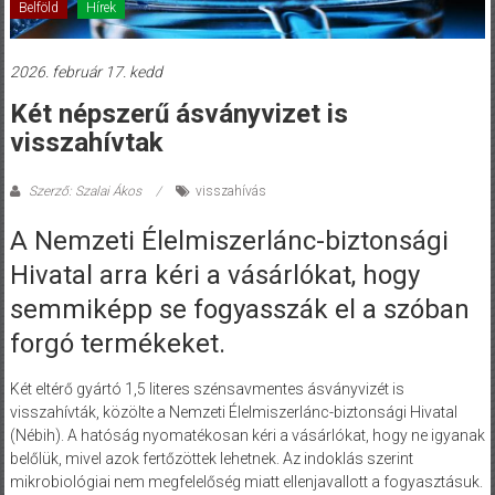
Belföld
Hírek
2026. február 17. kedd
Két népszerű ásványvizet is
visszahívtak
Szerző: Szalai Ákos
visszahívás
A Nemzeti Élelmiszerlánc-biztonsági
Hivatal arra kéri a vásárlókat, hogy
semmiképp se fogyasszák el a szóban
forgó termékeket.
Két eltérő gyártó 1,5 literes szénsavmentes ásványvizét is
visszahívták, közölte a Nemzeti Élelmiszerlánc-biztonsági Hivatal
(Nébih). A hatóság nyomatékosan kéri a vásárlókat, hogy ne igyanak
belőlük, mivel azok fertőzöttek lehetnek. Az indoklás szerint
mikrobiológiai nem megfelelőség miatt ellenjavallott a fogyasztásuk.