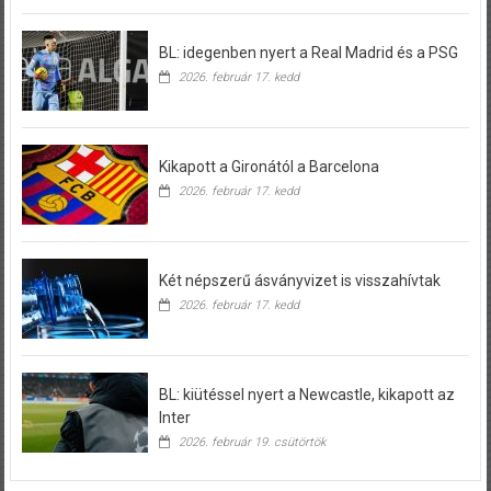
BL: idegenben nyert a Real Madrid és a PSG
2026. február 17. kedd
Kikapott a Gironától a Barcelona
2026. február 17. kedd
Két népszerű ásványvizet is visszahívtak
2026. február 17. kedd
BL: kiütéssel nyert a Newcastle, kikapott az
Inter
2026. február 19. csütörtök