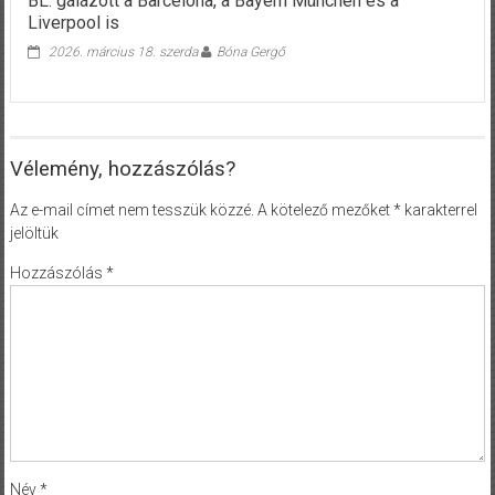
BL: gálázott a Barcelona, a Bayern München és a
Liverpool is
2026. március 18. szerda
Bóna Gergő
Vélemény, hozzászólás?
Az e-mail címet nem tesszük közzé.
A kötelező mezőket
*
karakterrel
jelöltük
Hozzászólás
*
Név
*