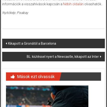
információk a visszahívások kapcsán a
Nébih oldalán
olvashatók.
Nyitókép: Pixabay
Post
Kikapott a Gironától a Barcelona
navigation
BL: kiütéssel nyert a Newcastle, kikapott az Inter
Mások ezt olvassák