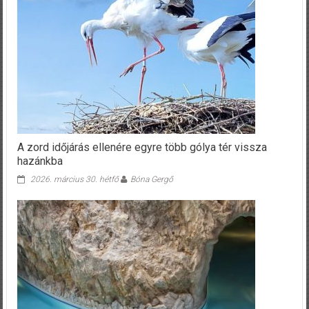
A zord időjárás ellenére egyre több gólya tér vissza
hazánkba
2026. március 30. hétfő
Bóna Gergő