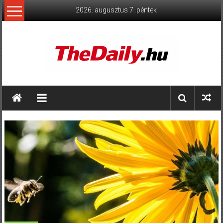
Skip
2026. augusztus 7. péntek
to
content
TheDaily.hu
A
jelen
eseményei,
érthetően.