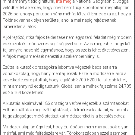
mint amennyit eddig hittünk,
írta meg
a National Geographic. Joggal
vetődhet fel a kérdés, hogy miért nem tudjuk pontosan megállapítani
2026-ban, hogy pontosan hány méhfaj létezik? Ennek oka az, hogy a
Földnek vannak olyan területei, ahol a mai napig rejtőzhetnek
ismeretlen állatok.
A jól rejtőző, ritka fajok felderítése nem egyszerű feladat még modern
eszközök és módszerek segítségével sem. Az is megeshet, hogy két
faj annyira hasonló egymáshoz, hogy össze is lehet őket téveszteni.
A fajok megismerését nehezíti a szakemberhiány is.
Ezúttal a kutatók országokra lebontva végeztek becslést arra
vonatkozólag, hogy hány méhfaj létezik. Ezzel a módszerrel arra a
következtetésre jutottak, hogy legalább 3700-5200 fajjal több lehet,
mint amennyiről eddig tudtunk. Globálisan a méhek fajszáma 24.705
és 26.164 közé tehető.
A kutatás alkalmával 186 országra vetítve végezték a számításokat.
Felhasználták a meglévő fajlistákat, a felmérések adatait, valamint a
fajgazdagságot mérő statisztikai módszereket is a becslésekhez.
Mindezek alapján úgy fest, hogy Európában nem maradt sok olyan
méhfaj, ami még felfedezésre vár. Törökországban ezzel szemben