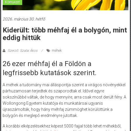
Környezet
2026. március 30. hétfő
Kiderült: több méhfaj él a bolygón, mint
eddig hittük
Szerző: Szalai Ákos
méhek
26 ezer méhfaj él a Földön a
legfrissebb kutatások szerint.
A méhek a tudomány mai álláspontja szerint a virágos növényekkel
párhuzamosan terjedtek és szaporodtak el. Idővel egyre
sokszínűbbé váltak, de hogy mennyire, arra csak most derült fény. A
Wollongong Egyetem kutatója és munkatársai ugyanis
újraszámolták, hogy hány méhfaj zümmöghet körülöttünk a
bolygón és meglepő eredményre jutottak.
A korábbi elképzelésekhez képest 5000 fajjal több lehet méhekből,