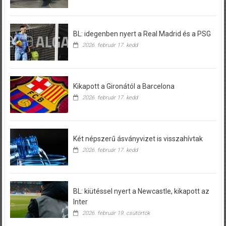
BL: idegenben nyert a Real Madrid és a PSG
2026. február 17. kedd
Kikapott a Gironától a Barcelona
2026. február 17. kedd
Két népszerű ásványvizet is visszahívtak
2026. február 17. kedd
BL: kiütéssel nyert a Newcastle, kikapott az
Inter
2026. február 19. csütörtök