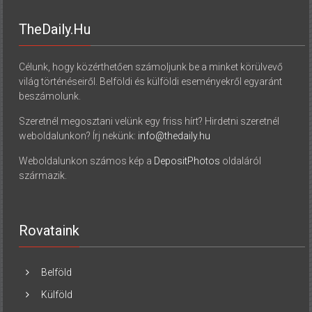
TheDaily.hu
Célunk, hogy közérthetően számoljunk be a minket körülvevő
világ történéseiről. Belföldi és külföldi eseményekről egyaránt
beszámolunk.
Szeretnél megosztani velünk egy friss hírt? Hirdetni szeretnél
weboldalunkon? Írj nekünk:
info@thedaily.hu
Weboldalunkon számos kép a
DepositPhotos
oldaláról
származik.
Rovataink
Belföld
Külföld