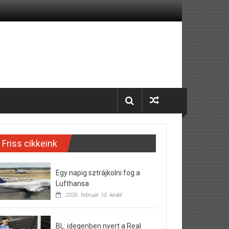
Friss cikkeink
Egy napig sztrájkolni fog a
Lufthansa
2026. február 10. kedd
BL: idegenben nyert a Real