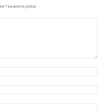
őket
*
karakterrel jelöltük