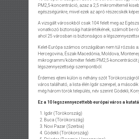
PM2,5-koncentráció, azaz a 2,5 mikrométernél kiseb
egészségünkre, mivel ezek az apró részecskék képes
A vizsgált városokból csak 104 felelt meg az Egés
vonatkozó biztonsági határértékének, számolt be ró
ahol 25 városban is biztonságos a légszennyezettség
Kelet-Európa számos országában nem túl rózsás azo
Hercegovina, Észak-Macedónia, Moldova, Montenegr
mikrogramm/köbméter feletti PM2,5-koncentrációt j
légszennyezettségi szempontból.
Érdemes ejteni külön is néhány szót Törökországról 
város található, a lista élén Igdir szerepel, a másod
még három török település, név szerint Gödekli, Kon
Ez a 10 legszennyezettebb európai város a kutatá
Igdir (Törökország)
Buca (Törökország)
Novi Pazar (Szerbia)
Gödekli (Törökország)