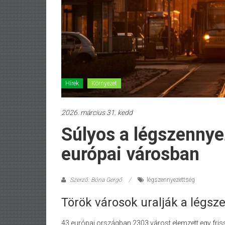
Hírek
Környezet
2026. március 31. kedd
Súlyos a légszenny
európai városban
Szerző: Bóna Gergő
légszennyezettség
Török városok uralják a légsze
43 európai országban 2303 várost elemzett egy friss