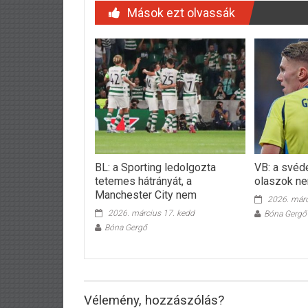
Mások ezt olvassák
BL: a Sporting ledolgozta
VB: a svéde
tetemes hátrányát, a
olaszok n
Manchester City nem
2026. márc
2026. március 17. kedd
Bóna Gergő
Bóna Gergő
Vélemény, hozzászólás?