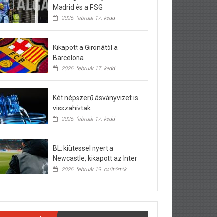
Madrid és a PSG
2026. február 17. kedd
Kikapott a Gironától a
Barcelona
2026. február 17. kedd
Két népszerű ásványvizet is
visszahívtak
2026. február 17. kedd
BL: kiütéssel nyert a
Newcastle, kikapott az Inter
2026. február 19. csütörtök