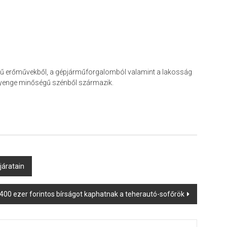
ű erőművekből, a gépjárműforgalomból valamint a lakosság
 gyenge minőségű szénből származik.
járatain
400 ezer forintos bírságot kaphatnak a teherautó-sofőrök