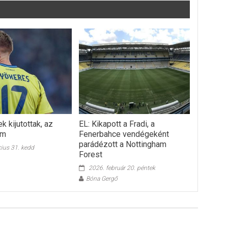
k kijutottak, az
EL: Kikapott a Fradi, a
em
Fenerbahce vendégeként
parádézott a Nottingham
ius 31. kedd
Forest
2026. február 20. péntek
Bóna Gergő