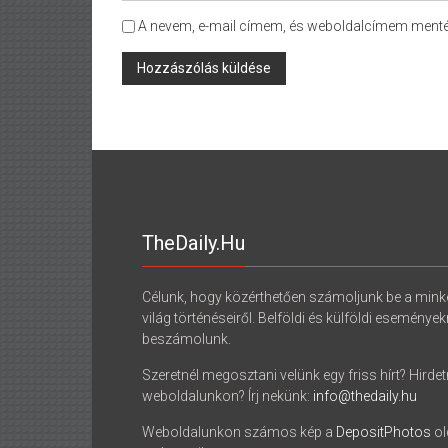
A nevem, e-mail címem, és weboldalcímem ment
TheDaily.hu
Célunk, hogy közérthetően számoljunk be a mink
világ történéseiről. Belföldi és külföldi eseménye
beszámolunk.
Szeretnél megosztani velünk egy friss hírt? Hirdet
weboldalunkon? Írj nekünk:
info@thedaily.hu
Weboldalunkon számos kép a
DepositPhotos
ol