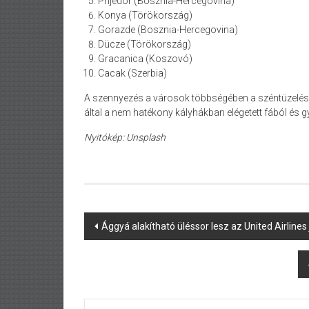
Prijedor (Bosznia-Hercegovina)
Konya (Törökország)
Gorazde (Bosznia-Hercegovina)
Dücze (Törökország)
Gracanica (Koszovó)
Cacak (Szerbia)
A szennyezés a városok többségében a széntüzelés
által a nem hatékony kályhákban elégetett fából és
Nyitókép: Unsplash
Post
Ággyá alakítható üléssor lesz az United Airlines 
navigation