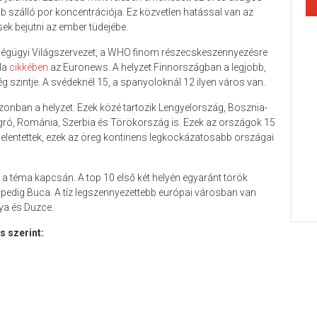
b szálló por koncentrációja. Ez közvetlen hatással van az
ek bejutni az ember tüdejébe.
zségügyi Világszervezet, a WHO finom részecskeszennyezésre
la
cikkében
az Euronews. A helyzet Finnországban a legjobb,
 szintje. A svédeknél 15, a spanyoloknál 12 ilyen város van.
nban a helyzet. Ezek közé tartozik Lengyelország, Bosznia-
ó, Románia, Szerbia és Törökország is. Ezek az országok 15
elentettek, ezek az öreg kontinens legkockázatosabb országai
a téma kapcsán. A top 10 első két helyén egyaránt török
ik pedig Buca. A tíz legszennyezettebb európai városban van
ya és Duzce.
s szerint: