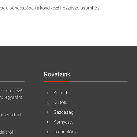
ése a böngészőben a következő hozzászólásomhoz.
Rovataink
et körülvevő
Belföld
kről egyaránt
Külföld
Gazdaság
ni szeretnél
Környezet
Technológia
daláról