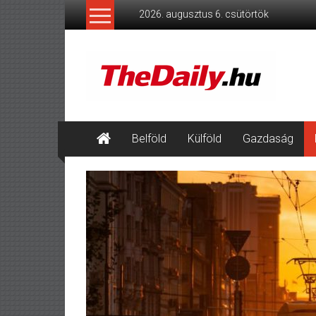
Skip
2026. augusztus 6. csütörtök
to
content
TheDaily.hu
A
jelen
eseményei,
érthetően.
Belföld
Külföld
Gazdaság