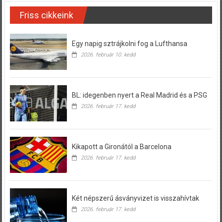
Friss cikkeink
Egy napig sztrájkolni fog a Lufthansa
2026. február 10. kedd
BL: idegenben nyert a Real Madrid és a PSG
2026. február 17. kedd
Kikapott a Gironától a Barcelona
2026. február 17. kedd
Két népszerű ásványvizet is visszahívtak
2026. február 17. kedd