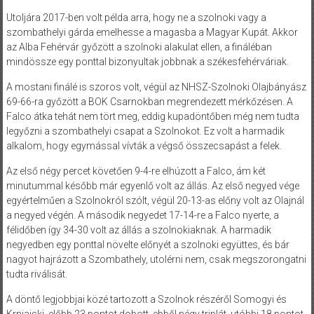
Utoljára 2017-ben volt példa arra, hogy ne a szolnoki vagy a
szombathelyi gárda emelhesse a magasba a Magyar Kupát. Akkor
az Alba Fehérvár győzött a szolnoki alakulat ellen, a fináléban
mindössze egy ponttal bizonyultak jobbnak a székesfehérváriak.
A mostani finálé is szoros volt, végül az NHSZ-Szolnoki Olajbányász
69-66-ra győzött a BOK Csarnokban megrendezett mérkőzésen. A
Falco átka tehát nem tört meg, eddig kupadöntőben még nem tudta
legyőzni a szombathelyi csapat a Szolnokot. Ez volt a harmadik
alkalom, hogy egymással vívták a végső összecsapást a felek.
Az első négy percet követően 9-4-re elhúzott a Falco, ám két
minutummal később már egyenlő volt az állás. Az első negyed vége
egyértelműen a Szolnokról szólt, végül 20-13-as előny volt az Olajnál
a negyed végén. A második negyedet 17-14-re a Falco nyerte, a
félidőben így 34-30 volt az állás a szolnokiaknak. A harmadik
negyedben egy ponttal növelte előnyét a szolnoki együttes, és bár
nagyot hajrázott a Szombathely, utolérni nem, csak megszorongatni
tudta riválisát.
A döntő legjobbjai közé tartozott a Szolnok részéről Somogyi és
Krnjajski, előbb 23 pontot dobott, ebből négy triplát, utóbbi 18 pontot