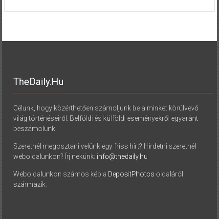
TheDaily.hu
Célunk, hogy közérthetően számoljunk be a minket körülvevő
világ történéseiről. Belföldi és külföldi eseményekről egyaránt
beszámolunk.
Szeretnél megosztani velünk egy friss hírt? Hirdetni szeretnél
weboldalunkon? Írj nekünk:
info@thedaily.hu
Weboldalunkon számos kép a
DepositPhotos
oldaláról
származik.