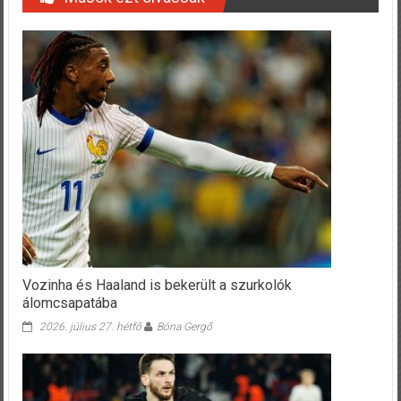
Vozinha és Haaland is bekerült a szurkolók
álomcsapatába
2026. július 27. hétfő
Bóna Gergő