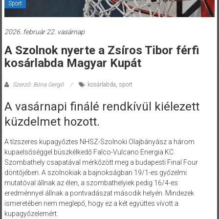
Sport
2026. február 22. vasárnap
A Szolnok nyerte a Zsíros Tibor férfi
kosárlabda Magyar Kupát
Szerző: Bóna Gergő
kosárlabda
,
sport
A vasárnapi finálé rendkívül kiélezett
küzdelmet hozott.
A tízszeres kupagyőztes NHSZ-Szolnoki Olajbányász a három
kupaelsőséggel büszkélkedő Falco-Vulcano Energia KC
Szombathely csapatával mérkőzött meg a budapesti Final Four
döntőjében. A szolnokiak a bajnokságban 19/1-es győzelmi
mutatóval állnak az élen, a szombathelyiek pedig 16/4-es
eredménnyel állnak a pontvadászat második helyén. Mindezek
ismeretében nem meglepő, hogy ez a két együttes vívott a
kupagyőzelemért.