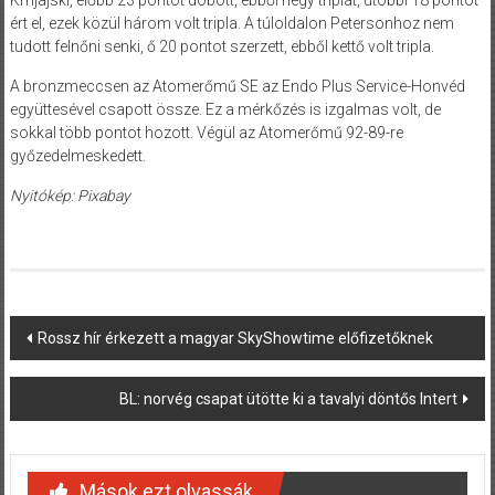
ért el, ezek közül három volt tripla. A túloldalon Petersonhoz nem
tudott felnőni senki, ő 20 pontot szerzett, ebből kettő volt tripla.
A bronzmeccsen az Atomerőmű SE az Endo Plus Service-Honvéd
együttesével csapott össze. Ez a mérkőzés is izgalmas volt, de
sokkal több pontot hozott. Végül az Atomerőmű 92-89-re
győzedelmeskedett.
Nyitókép: Pixabay
Post
Rossz hír érkezett a magyar SkyShowtime előfizetőknek
navigation
BL: norvég csapat ütötte ki a tavalyi döntős Intert
Mások ezt olvassák