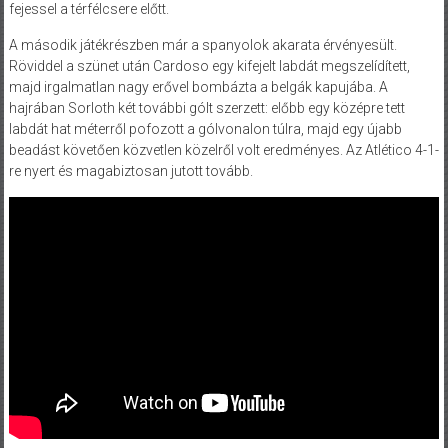
fejessel a térfélcsere előtt.
A második játékrészben már a spanyolok akarata érvényesült.
Röviddel a szünet után Cardoso egy kifejelt labdát megszelídített,
majd irgalmatlan nagy erővel bombázta a belgák kapujába. A
hajrában Sorloth két további gólt szerzett: előbb egy középre tett
labdát hat méterről pofozott a gólvonalon túlra, majd egy újabb
beadást követően közvetlen közelről volt eredményes. Az Atlético 4-1-
re nyert és magabiztosan jutott tovább.