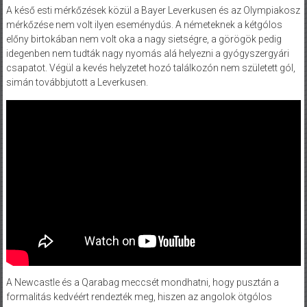
A késő esti mérkőzések közül a Bayer Leverkusen és az Olympiakosz
mérkőzése nem volt ilyen eseménydús. A németeknek a kétgólos
előny birtokában nem volt oka a nagy sietségre, a görögök pedig
idegenben nem tudták nagy nyomás alá helyezni a gyógyszergyári
csapatot. Végül a kevés helyzetet hozó találkozón nem született gól,
simán továbbjutott a Leverkusen.
A Newcastle és a Qarabag meccsét mondhatni, hogy pusztán a
formalitás kedvéért rendezték meg, hiszen az angolok ötgólos