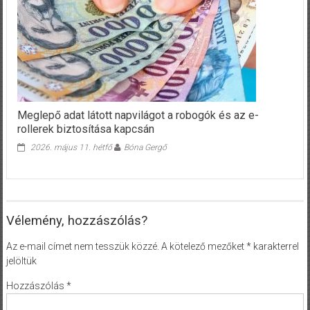
Meglepő adat látott napvilágot a robogók és az e-
rollerek biztosítása kapcsán
2026. május 11. hétfő
Bóna Gergő
Vélemény, hozzászólás?
Az e-mail címet nem tesszük közzé.
A kötelező mezőket
*
karakterrel
jelöltük
Hozzászólás
*