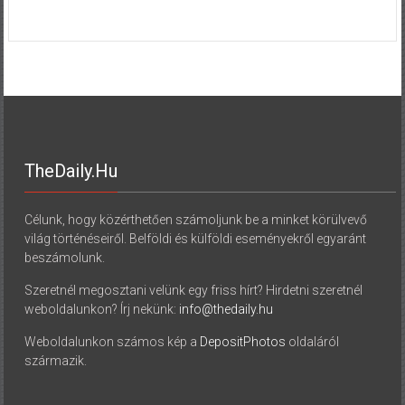
TheDaily.hu
Célunk, hogy közérthetően számoljunk be a minket körülvevő
világ történéseiről. Belföldi és külföldi eseményekről egyaránt
beszámolunk.
Szeretnél megosztani velünk egy friss hírt? Hirdetni szeretnél
weboldalunkon? Írj nekünk:
info@thedaily.hu
Weboldalunkon számos kép a
DepositPhotos
oldaláról
származik.