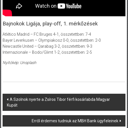
Bajnokok Ligája, play-off, 1. mérkőzések
Atlético Madrid – FC Bruges 4-1, összetettben: 7-4
Bayer Leverkusen – Olympiakosz 0-0, összetettben: 2-0
Newcastle United – Qarabag 3-2, összetettben: 9-3
Internazionale – Bodo/Glimt 1-2, összetettben: 2-5
Nyitókép: Unsplash
Post
A Szolnok nyerte a Zsíros Tibor férfi kosárlabda Magyar
navigation
Kupát
Erről érdemes tudniuk az MBH Bank ügyfeleinek