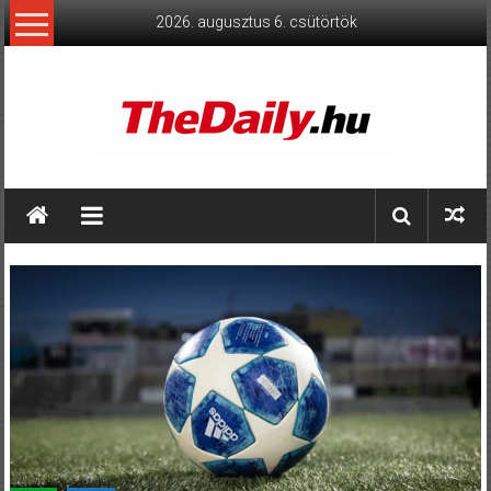
Skip
2026. augusztus 6. csütörtök
to
content
TheDaily.hu
A
jelen
eseményei,
érthetően.