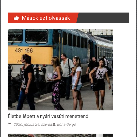
Mások ezt olvassák
Életbe lépett a nyári vasúti menetrend
2026. június 24. szerda
Bóna Gergő