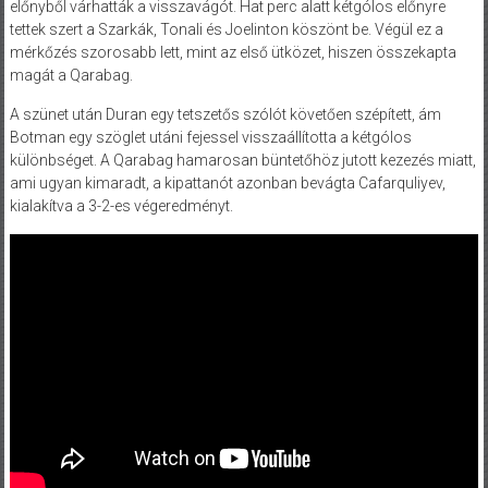
előnyből várhatták a visszavágót. Hat perc alatt kétgólos előnyre
tettek szert a Szarkák, Tonali és Joelinton köszönt be. Végül ez a
mérkőzés szorosabb lett, mint az első ütközet, hiszen összekapta
magát a Qarabag.
A szünet után Duran egy tetszetős szólót követően szépített, ám
Botman egy szöglet utáni fejessel visszaállította a kétgólos
különbséget. A Qarabag hamarosan büntetőhöz jutott kezezés miatt,
ami ugyan kimaradt, a kipattanót azonban bevágta Cafarquliyev,
kialakítva a 3-2-es végeredményt.