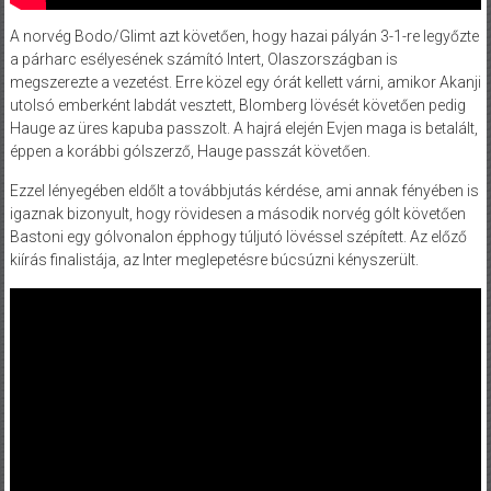
A norvég Bodo/Glimt azt követően, hogy hazai pályán 3-1-re legyőzte
a párharc esélyesének számító Intert, Olaszországban is
megszerezte a vezetést. Erre közel egy órát kellett várni, amikor Akanji
utolsó emberként labdát vesztett, Blomberg lövését követően pedig
Hauge az üres kapuba passzolt. A hajrá elején Evjen maga is betalált,
éppen a korábbi gólszerző, Hauge passzát követően.
Ezzel lényegében eldőlt a továbbjutás kérdése, ami annak fényében is
igaznak bizonyult, hogy rövidesen a második norvég gólt követően
Bastoni egy gólvonalon épphogy túljutó lövéssel szépített. Az előző
kiírás finalistája, az Inter meglepetésre búcsúzni kényszerült.