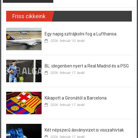
Friss cikkeink
Egy napig sztrájkolni fog a Lufthansa
2026. február 10. kedd
BL: idegenben nyert a Real Madrid és a PSG
2026. február 17. kedd
Kikapott a Gironától a Barcelona
2026. február 17. kedd
Két népszerű ásványvizet is visszahívtak
2026. február 17. kedd