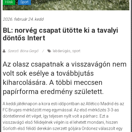
Hírek
Sport
2026. február 24. kedd
BL: norvég csapat ütötte ki a tavalyi
döntős Intert
Szerző: Bóna Gergő
labdarúgás
,
sport
Az olasz csapatnak a visszavágón nem
volt sok esélye a továbbjutás
kiharcolására. A többi meccsen
papírforma eredmény született.
A keddi játéknapon a kora esti időpontban az Atlético Madrid és az
FC Bruges mérkőzött meg egymással. Az első mérkőzés 3-3-as
döntetlennel ért véget, így teljesen nyílt volt a párharc. Ezt a
visszavágó első félidejének végén is el lehetett mondani, hiszen
Sorloth első félidő derekán szerzett góljára Ordonez válaszolt egy