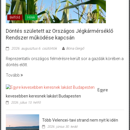
Belföld
Hírek
Döntés született az Országos Jégkármérséklő
Rendszer működése kapcsán
2026. augusztus 6. csütörtök
Bóna Gergő
Reprezentatív országos felmérésre került sor a gazdák körében a
döntés előtt.
Tovább
Egyre
kevesebben keresnek lakást Budapesten
2026. július 13. hétfő
Több Velencei-tavi strand nem nyit ki idén
2026. június 30. kedd