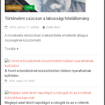
Gazdaság
Hírek
Történelmi csúcson a lakossági hitelállomány
2026. június 17. szerda
Szalai Ákos
A növekedés elsősorban a lakáshitelek emelkedő átlagos
összegének köszönhető.
Tovább
A forint erősödésének köszönhetően többen nyaralhatnak
külföldön
2026. május 25. hétfő
Meglepő adat látott napvilágot a robogók és az e-rollerek