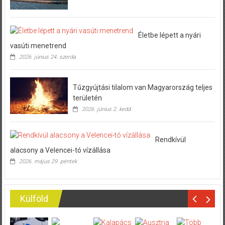
Életbe lépett a nyári
vasúti menetrend
2026. június 24. szerda
Tűzgyújtási tilalom van Magyarország teljes
területén
2026. június 2. kedd
Rendkívül
alacsony a Velencei-tó vízállása
2026. május 29. péntek
Külföld