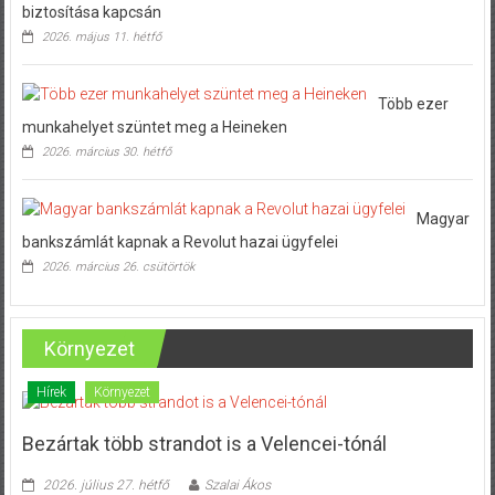
biztosítása kapcsán
2026. május 11. hétfő
Több ezer
munkahelyet szüntet meg a Heineken
2026. március 30. hétfő
Magyar
bankszámlát kapnak a Revolut hazai ügyfelei
2026. március 26. csütörtök
Környezet
Hírek
Környezet
Bezártak több strandot is a Velencei-tónál
2026. július 27. hétfő
Szalai Ákos