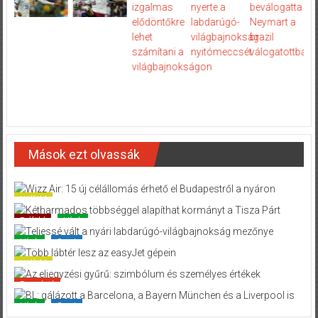
Mások ezt olvassák
Külföld
Belföld
Hírek
Hírek
Sport
Külföld
Promóció
Hírek
Sport