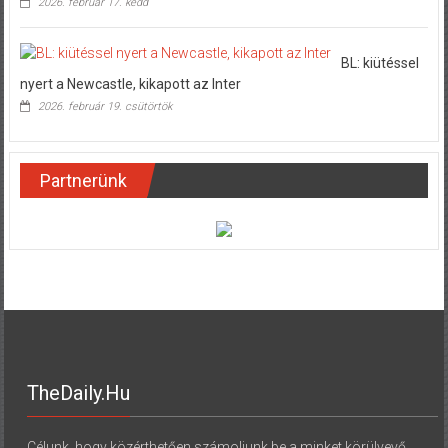
2026. február 17. kedd
BL: kiütéssel
nyert a Newcastle, kikapott az Inter
2026. február 19. csütörtök
Partnerünk
TheDaily.hu
Célunk, hogy közérthetően számoljunk be a minket körülvevő